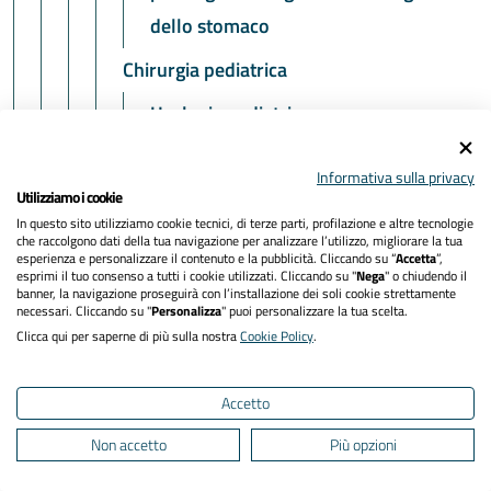
dello stomaco
Chirurgia pediatrica
Urologia pediatrica
Andrologia Pediatrica
Informativa sulla privacy
Utilizziamo i cookie
Chirurgia Pediatrica dell’Apparato
In questo sito utilizziamo cookie tecnici, di terze parti, profilazione e altre tecnologie
Digerente
che raccolgono dati della tua navigazione per analizzare l’utilizzo, migliorare la tua
esperienza e personalizzare il contenuto e la pubblicità. Cliccando su “
Accetta
”,
Chirurgia Pediatrica visite
esprimi il tuo consenso a tutti i cookie utilizzati. Cliccando su "
Nega
" o chiudendo il
banner, la navigazione proseguirà con l’installazione dei soli cookie strettamente
necessari. Cliccando su "
Personalizza
" puoi personalizzare la tua scelta.
Chirurgia Pediatrica dell’Apparato
Clicca qui per saperne di più sulla nostra
Cookie Policy
.
Digerente
Urologia Pediatrica (chirurgia
Accetto
pediatrica)
Non accetto
Più opzioni
Chirurgia plastica