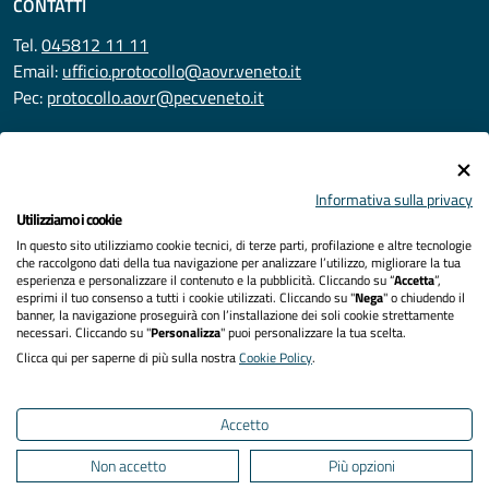
CONTATTI
Tel.
045812 11 11
Email:
ufficio.protocollo@aovr.veneto.it
Pec:
protocollo.aovr@pecveneto.it
SEGUICI SU
Informativa sulla privacy
Utilizziamo i cookie
In questo sito utilizziamo cookie tecnici, di terze parti, profilazione e altre tecnologie
Privacy
che raccolgono dati della tua navigazione per analizzare l’utilizzo, migliorare la tua
esperienza e personalizzare il contenuto e la pubblicità. Cliccando su “
Accetta
”,
Accessibilità
esprimi il tuo consenso a tutti i cookie utilizzati. Cliccando su "
Nega
" o chiudendo il
banner, la navigazione proseguirà con l’installazione dei soli cookie strettamente
necessari. Cliccando su "
Personalizza
" puoi personalizzare la tua scelta.
Note legali
Clicca qui per saperne di più sulla nostra
Cookie Policy
.
Cookies policy
Accetto
Mappa del sito
Non accetto
Più opzioni
Area Riservata