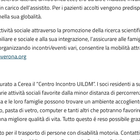
 in carico dell’assistito. Per i pazienti accolti vengono predis
ella sua globalità.
ività sociale attraverso la promozione della ricerca scientif
iare e sociale e alla sua integrazione, l’assicurare alle fam
 organizzando incontri/eventi vari, consentire la mobilità att
verona.org
ato a Cerea il “Centro Incontro UILDM”. I soci residenti a s
arie attività sociali favorite dalla minor distanza di percorre
a e le loro famiglie possono trovare un ambiente accogliente c
ico, pasta di vetro, computer e tanti altri che potranno favorire
 una migliore qualità di vita. Tutto questo é reso possibile gr
per il trasporto di persone con disabilità motoria. Contatti: