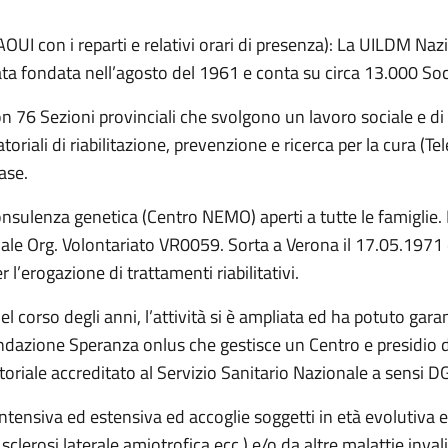
 AOUI con i reparti e relativi orari di presenza): La UILDM Na
tata fondata nell’agosto del 1961 e conta su circa 13.000 Soc
 con 76 Sezioni provinciali che svolgono un lavoro sociale e d
oriali di riabilitazione, prevenzione e ricerca per la cura (Te
ase.
i consulenza genetica (Centro NEMO) aperti a tutte le famiglie
nale Org. Volontariato VR0059. Sorta a Verona il 17.05.1971
l’erogazione di trattamenti riabilitativi.
el corso degli anni, l’attività si è ampliata ed ha potuto garant
dazione Speranza onlus che gestisce un Centro e presidio di ri
latoriale accreditato al Servizio Sanitario Nazionale a sens
 intensiva ed estensiva ed accoglie soggetti in età evolutiva
 sclerosi laterale amiotrofica ecc.) e/o da altre malattie inval