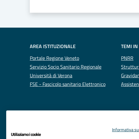
Valuta 1 stelle su 5
Valuta 2 stelle su 5
Valuta 3 stelle su 5
Valuta 4 stelle su 5
Valuta 5 stelle su 5
AREA ISTITUZIONALE
TEMI IN
Portale Regione Veneto
PNRR
Servizio Socio Sanitario Regionale
Struttur
Università di Verona
Gravidan
FSE - Fascicolo sanitario Elettronico
Assisten
Informativa sul
Utilizziamo i cookie