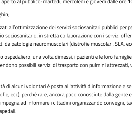
perto al pubblico: martedì, mercoledì e giovedì dalle ore 10
ghin;
ti all’ottimizzazione dei servizi sociosanitari pubblici per p
 sociosanitario, in stretta collaborazione con i servizi offer
etti da patologie neuromuscolari (distrofie muscolari, SLA, ecc
o ospedaliero, una volta dimessi, i pazienti e le loro famigl
rendono possibili servizi di trasporto con pulmini attrezzati, 
ità di alcuni volontari é posta all'attività d'informazione e sen
fie, ecc), perché rare, ancora poco conosciute dalla gente e 
’impegna ad informare i cittadini organizzando convegni, tav
spedali.