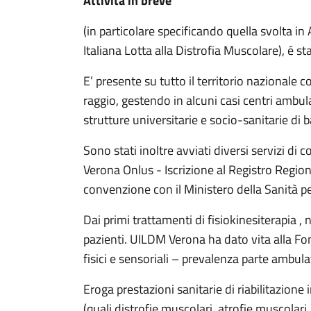
Attività in breve
(in particolare specificando quella svolta in
Italiana Lotta alla Distrofia Muscolare), é s
E’ presente su tutto il territorio nazionale
raggio, gestendo in alcuni casi centri ambulat
strutture universitarie e socio-sanitarie di b
Sono stati inoltre avviati diversi servizi d
Verona Onlus - Iscrizione al Registro Regio
convenzione con il Ministero della Sanità per 
Dai primi trattamenti di fisiokinesiterapia , n
pazienti. UILDM Verona ha dato vita alla Fon
fisici e sensoriali – prevalenza parte ambu
Eroga prestazioni sanitarie di riabilitazione
(quali distrofie muscolari, atrofie muscolari,