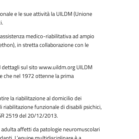
zionale e le sue attività la UILDM (Unione
i.
i assistenza medico-riabilitativa ad ampio
lethon), in stretta collaborazione con le
. I dettagli sul sito www.uildm.org UILDM
 e che nel 1972 ottenne la prima
ire la riabilitazione al domicilio dei
abilitazione funzionale di disabili psichici,
i DGR 2519 del 20/12/2013.
 e adulta affetti da patologie neuromuscolari
idanti. L’equipe multidisciplinare è a