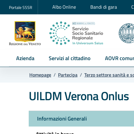
Albo Online
Bandi di gara
C
Portale SSSR
Azienda
Servizi al cittadino
AOVR comun
Homepage
/
Partecipa
/
Terzo settore sanità e s
UILDM Verona Onlus
Informazioni Generali