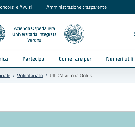
oncorsi e Avvisi
Amministrazione trasparente
ica
Partecipa
Come fare per
Numeri utili
ociale
/
Volontariato
/
UILDM Verona Onlus