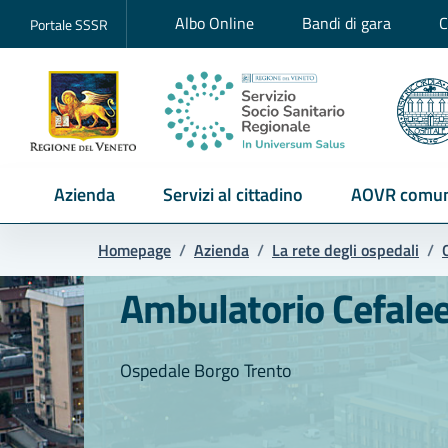
Albo Online
Bandi di gara
C
Portale SSSR
Azienda
Servizi al cittadino
AOVR comun
Homepage
/
Azienda
/
La rete degli ospedali
/
Ambulatorio Cefale
Ospedale Borgo Trento