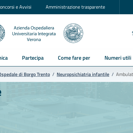
oncorsi e Avvisi
Amministrazione trasparente
ica
Partecipa
Come fare per
Numeri utili
Ospedale di Borgo Trento
/
Neuropsichiatria infantile
/
Ambulat
e