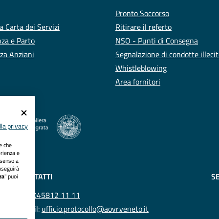
Pronto Soccorso
a Carta dei Servizi
Ritirare il referto
za e Parto
NSO - Punti di Consegna
za Anziani
Segnalazione di condotte illeci
Whistleblowing
Area fornitori
la privacy
ie che
erienza e
nsenso a
oseguirà
CONTATTI
SE
za
" puoi
Tel.
045812 11 11
Email:
ufficio.protocollo@aovr.veneto.it