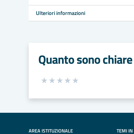
Ulteriori informazioni
Quanto sono chiare 
Seleziona una valutazione da 1 a 5
Valuta 1 stelle su 5
Valuta 2 stelle su 5
Valuta 3 stelle su 5
Valuta 4 stelle su 5
Valuta 5 stelle su 5
AREA ISTITUZIONALE
TEMI IN