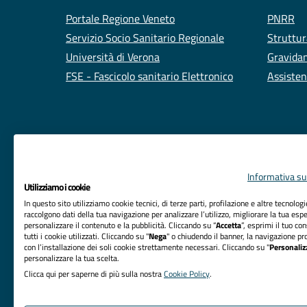
Portale Regione Veneto
PNRR
Servizio Socio Sanitario Regionale
Struttur
Università di Verona
Gravidan
FSE - Fascicolo sanitario Elettronico
Assisten
Informativa sul
Utilizziamo i cookie
In questo sito utilizziamo cookie tecnici, di terze parti, profilazione e altre tecnolog
raccolgono dati della tua navigazione per analizzare l’utilizzo, migliorare la tua esp
personalizzare il contenuto e la pubblicità. Cliccando su “
Accetta
”, esprimi il tuo co
tutti i cookie utilizzati. Cliccando su "
Nega
" o chiudendo il banner, la navigazione pr
RIFERIMENTI
con l’installazione dei soli cookie strettamente necessari. Cliccando su "
Personaliz
personalizzare la tua scelta.
Azienda Ospedaliera Universitaria Integrata Verona
Clicca qui per saperne di più sulla nostra
Cookie Policy
.
Sede Legale: Piazzale Aristide Stefani, 1 - 37126