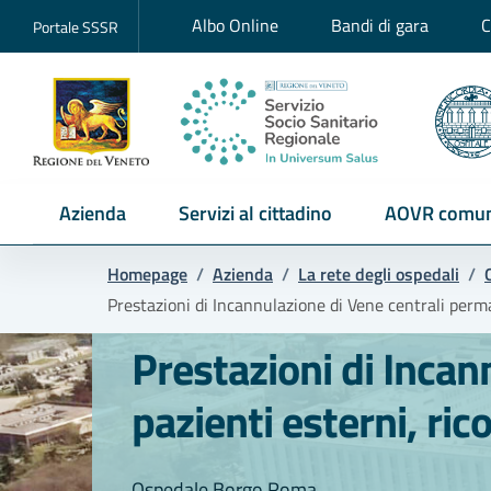
Albo Online
Bandi di gara
C
Portale SSSR
Azienda
Servizi al cittadino
AOVR comun
Homepage
/
Azienda
/
La rete degli ospedali
/
Prestazioni di Incannulazione di Vene centrali perman
Prestazioni di Incan
pazienti esterni, rico
Ospedale Borgo Roma