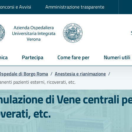
oncorsi e Avvisi
Amministrazione trasparente
ica
Partecipa
Come fare per
Numeri utili
Ospedale di Borgo Roma
/
Anestesia e rianimazione
/
enti pazienti esterni, ricoverati, etc.
nulazione di Vene centrali 
verati, etc.