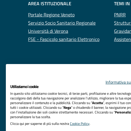
AREA ISTITUZIONALE
TEMI IN
Portale Regione Veneto
PNRR
Servizio Socio Sanitario Regionale
Struttur
Università di Verona
Gravidan
FSE - Fascicolo sanitario Elettronico
Assisten
Informativa sul
Utilizziamo i cookie
In questo sito utilizziamo cookie tecnici, di terze parti, profilazione e altre tecnolog
raccolgono dati della tua navigazione per analizzare l’utilizzo, migliorare la tua esp
personalizzare il contenuto e la pubblicità. Cliccando su “
Accetta
”, esprimi il tuo co
tutti i cookie utilizzati. Cliccando su "
Nega
" o chiudendo il banner, la navigazione pr
RIFERIMENTI
con l’installazione dei soli cookie strettamente necessari. Cliccando su "
Personaliz
personalizzare la tua scelta.
Azienda Ospedaliera Universitaria Integrata Verona
Clicca qui per saperne di più sulla nostra
Cookie Policy
.