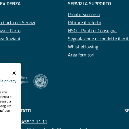
 EVIDENZA
SERVIZI A SUPPORTO
Pronto Soccorso
a Carta dei Servizi
Ritirare il referto
za e Parto
NSO - Punti di Consegna
za Anziani
Segnalazione di condotte illeci
Whistleblowing
Area fornitori
la privacy
ie che
erienza e
nsenso a
oseguirà
CONTATTI
SE
za
" puoi
Tel.
045812 11 11