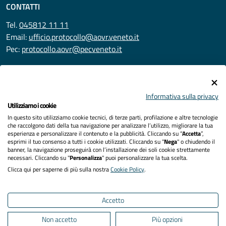
CONTATTI
Tel.
045812 11 11
Email:
ufficio.protocollo@aovr.veneto.it
Pec:
protocollo.aovr@pecveneto.it
SEGUICI SU
Informativa sulla privacy
Utilizziamo i cookie
In questo sito utilizziamo cookie tecnici, di terze parti, profilazione e altre tecnologie
Privacy
che raccolgono dati della tua navigazione per analizzare l’utilizzo, migliorare la tua
esperienza e personalizzare il contenuto e la pubblicità. Cliccando su “
Accetta
”,
Accessibilità
esprimi il tuo consenso a tutti i cookie utilizzati. Cliccando su "
Nega
" o chiudendo il
banner, la navigazione proseguirà con l’installazione dei soli cookie strettamente
necessari. Cliccando su "
Personalizza
" puoi personalizzare la tua scelta.
Note legali
Clicca qui per saperne di più sulla nostra
Cookie Policy
.
Cookies policy
Accetto
Mappa del sito
Non accetto
Più opzioni
Area Riservata