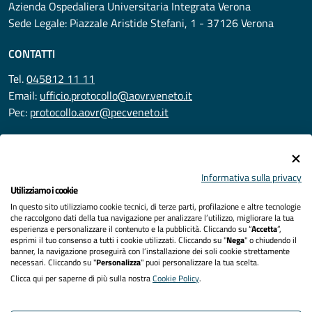
Azienda Ospedaliera Universitaria Integrata Verona
Sede Legale: Piazzale Aristide Stefani, 1 - 37126 Verona
CONTATTI
Tel.
045812 11 11
Email:
ufficio.protocollo@aovr.veneto.it
Pec:
protocollo.aovr@pecveneto.it
SEGUICI SU
Informativa sulla privacy
Utilizziamo i cookie
In questo sito utilizziamo cookie tecnici, di terze parti, profilazione e altre tecnologie
Privacy
che raccolgono dati della tua navigazione per analizzare l’utilizzo, migliorare la tua
esperienza e personalizzare il contenuto e la pubblicità. Cliccando su “
Accetta
”,
Accessibilità
esprimi il tuo consenso a tutti i cookie utilizzati. Cliccando su "
Nega
" o chiudendo il
banner, la navigazione proseguirà con l’installazione dei soli cookie strettamente
necessari. Cliccando su "
Personalizza
" puoi personalizzare la tua scelta.
Note legali
Clicca qui per saperne di più sulla nostra
Cookie Policy
.
Cookies policy