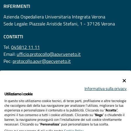
RIFERIMENTI
Azienda Ospedaliera Universitaria Integrata Verona
Sede Legale: Piazzale Aristide Stefani, 1 - 37126 Verona
CONTATTI
Tel.
045812 11 11
Email:
ufficio.protocollo@aovr.veneto.it
Pec:
protocollo.aovr@pecveneto.it
SEGUICI SU
Informativa sulla privacy
Utilizziamo i cookie
In questo sito utilizziamo cookie tecnici, di terze parti, profilazione e altre tecnologie
Privacy
che raccolgono dati della tua navigazione per analizzare l’utilizzo, migliorare la tua
esperienza e personalizzare il contenuto e la pubblicità. Cliccando su “
Accetta
”,
Accessibilità
esprimi il tuo consenso a tutti i cookie utilizzati. Cliccando su "
Nega
" o chiudendo il
banner, la navigazione proseguirà con l’installazione dei soli cookie strettamente
necessari. Cliccando su "
Personalizza
" puoi personalizzare la tua scelta.
Note legali
Clicca qui per saperne di più sulla nostra
Cookie Policy
.