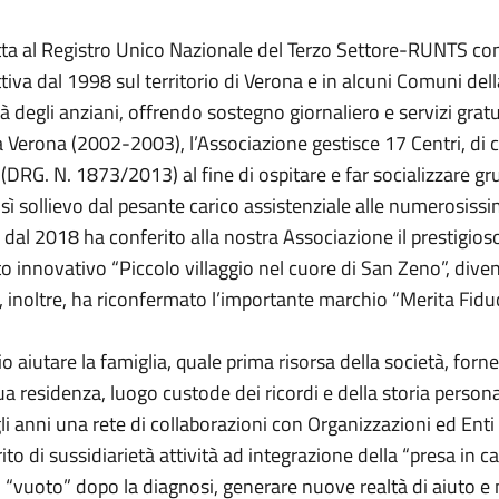
tta al Registro Unico Nazionale del Terzo Settore-RUNTS co
a dal 1998 sul territorio di Verona e in alcuni Comuni della P
ità degli anziani, offrendo sostegno giornaliero e servizi gratui
Verona (2002-2003), l’Associazione gestisce 17 Centri, di cu
DRG. N. 1873/2013) al fine di ospitare e far socializzare grup
osì sollievo dal pesante carico assistenziale alle numerosis
 dal 2018 ha conferito alla nostra Associazione il prestigi
 innovativo “Piccolo villaggio nel cuore di San Zeno”, diven
, inoltre, ha riconfermato l’importante marchio “Merita Fiduc
 aiutare la famiglia, quale prima risorsa della società, fo
 sua residenza, luogo custode dei ricordi e della storia persona
i anni una rete di collaborazioni con Organizzazioni ed Enti 
to di sussidiarietà attività ad integrazione della “presa in car
e il “vuoto” dopo la diagnosi, generare nuove realtà di aiuto e 