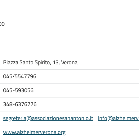
00
Piazza Santo Spirito, 13, Verona
045/5547796
045-593056
348-6376776
segreteria@associazionesanantonio.it
info@alzheimerv
www.alzheimerverona.org