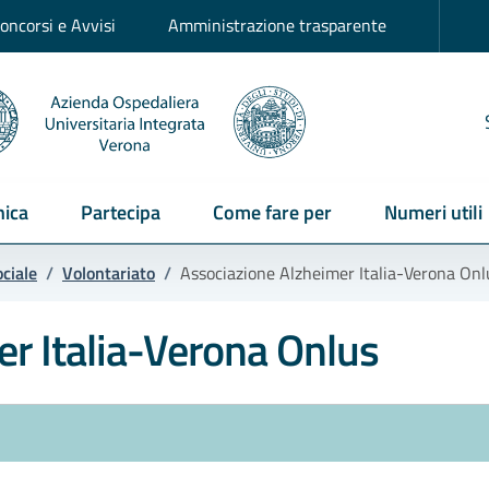
oncorsi e Avvisi
Amministrazione trasparente
ica
Partecipa
Come fare per
Numeri utili
ociale
/
Volontariato
/
Associazione Alzheimer Italia-Verona Onl
r Italia-Verona Onlus