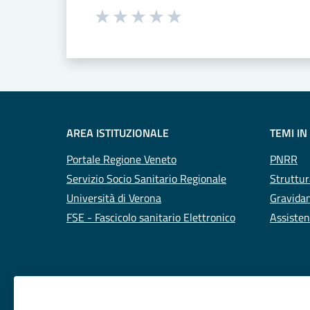
Seleziona una valutazione da 1 a 5
Valuta 1 stelle su 5
Valuta 2 stelle su 5
Valuta 3 stelle su 5
Valuta 4 stelle su 5
Valuta 5 stelle su 5
AREA ISTITUZIONALE
TEMI IN
Portale Regione Veneto
PNRR
Servizio Socio Sanitario Regionale
Struttur
Università di Verona
Gravidan
FSE - Fascicolo sanitario Elettronico
Assisten