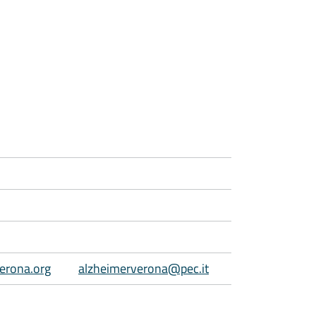
erona.org
alzheimerverona@pec.it