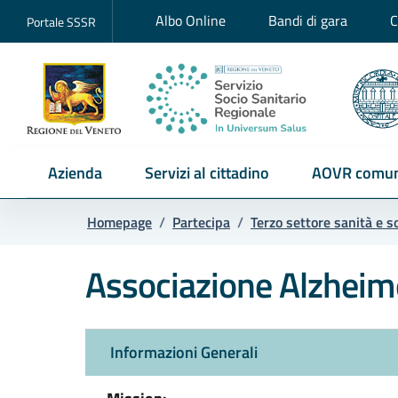
Albo Online
Bandi di gara
C
Portale SSSR
Azienda
Servizi al cittadino
AOVR comun
Homepage
/
Partecipa
/
Terzo settore sanità e s
Associazione Alzheime
Informazioni Generali