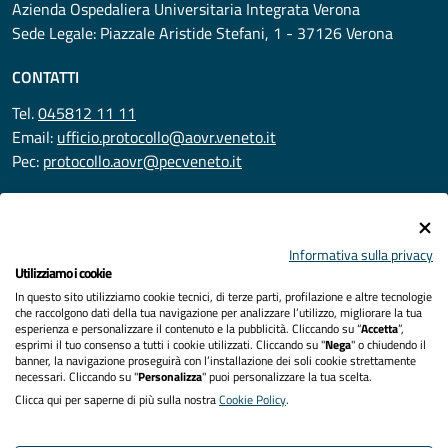
Azienda Ospedaliera Universitaria Integrata Verona
Sede Legale: Piazzale Aristide Stefani, 1 - 37126 Verona
CONTATTI
Tel.
045812 11 11
Email:
ufficio.protocollo@aovr.veneto.it
Pec:
protocollo.aovr@pecveneto.it
SEGUICI SU
Informativa sulla privacy
Utilizziamo i cookie
In questo sito utilizziamo cookie tecnici, di terze parti, profilazione e altre tecnologie
Privacy
che raccolgono dati della tua navigazione per analizzare l’utilizzo, migliorare la tua
esperienza e personalizzare il contenuto e la pubblicità. Cliccando su “
Accetta
”,
Accessibilità
esprimi il tuo consenso a tutti i cookie utilizzati. Cliccando su "
Nega
" o chiudendo il
banner, la navigazione proseguirà con l’installazione dei soli cookie strettamente
necessari. Cliccando su "
Personalizza
" puoi personalizzare la tua scelta.
Note legali
Clicca qui per saperne di più sulla nostra
Cookie Policy
.
Cookies policy