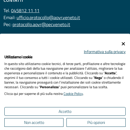
CONTATTI
Tel.
045812 11 11
Email:
ufficio.protocollo@aovr.veneto.it
Pec:
protocollo.aovr@pecveneto.it
SEGUICI SU
Informativa sulla privacy
Utilizziamo i cookie
In questo sito utilizziamo cookie tecnici, di terze parti, profilazione e altre tecnologie
Privacy
che raccolgono dati della tua navigazione per analizzare l’utilizzo, migliorare la tua
esperienza e personalizzare il contenuto e la pubblicità. Cliccando su “
Accetta
”,
Accessibilità
esprimi il tuo consenso a tutti i cookie utilizzati. Cliccando su "
Nega
" o chiudendo il
banner, la navigazione proseguirà con l’installazione dei soli cookie strettamente
necessari. Cliccando su "
Personalizza
" puoi personalizzare la tua scelta.
Note legali
Clicca qui per saperne di più sulla nostra
Cookie Policy
.
Cookies policy
Accetto
Mappa del sito
Non accetto
Più opzioni
Area Riservata