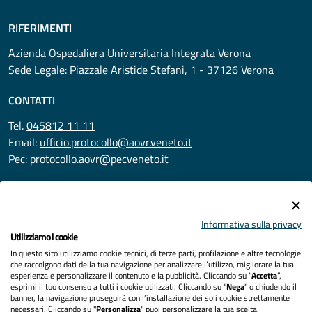
RIFERIMENTI
Azienda Ospedaliera Universitaria Integrata Verona
Sede Legale: Piazzale Aristide Stefani, 1 - 37126 Verona
CONTATTI
Tel.
045812 11 11
Email:
ufficio.protocollo@aovr.veneto.it
Pec:
protocollo.aovr@pecveneto.it
SEGUICI SU
Informativa sulla privacy
Utilizziamo i cookie
In questo sito utilizziamo cookie tecnici, di terze parti, profilazione e altre tecnologie
Privacy
che raccolgono dati della tua navigazione per analizzare l’utilizzo, migliorare la tua
esperienza e personalizzare il contenuto e la pubblicità. Cliccando su “
Accetta
”,
Accessibilità
esprimi il tuo consenso a tutti i cookie utilizzati. Cliccando su "
Nega
" o chiudendo il
banner, la navigazione proseguirà con l’installazione dei soli cookie strettamente
necessari. Cliccando su "
Personalizza
" puoi personalizzare la tua scelta.