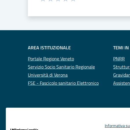
Valuta 1 stelle su 5
Valuta 2 stelle su 5
Valuta 3 stelle su 5
Valuta 4 stelle su 5
Valuta 5 stelle su 5
AREA ISTITUZIONALE
TEMI IN
Portale Regione Veneto
PNRR
Servizio Socio Sanitario Regionale
Struttur
Università di Verona
Gravidan
FSE - Fascicolo sanitario Elettronico
Assisten
Informativa sul
Utilizziamo i cookie