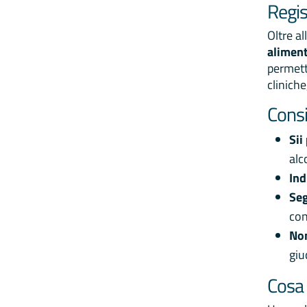
Regis
Oltre a
aliment
permett
clinich
Consi
Sii
alc
Ind
Seg
co
Non
giu
Cosa 