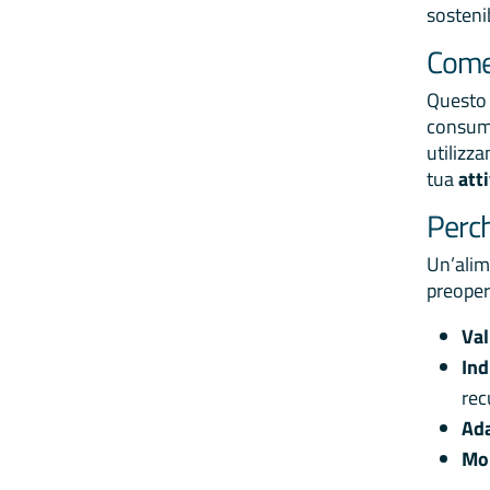
sosteni
Come 
Questo 
consumi
utilizz
tua
att
Perch
Un’alim
preoper
Val
Ind
rec
Ada
Mon