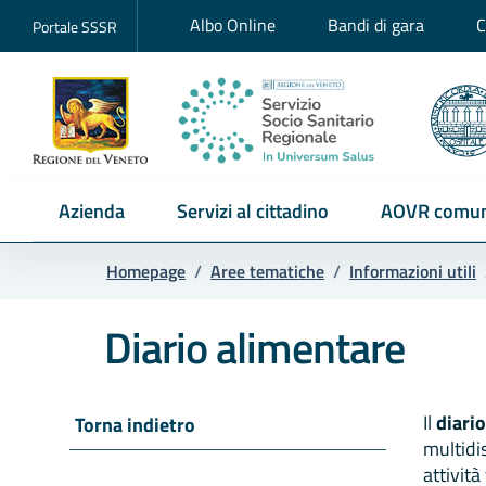
Albo Online
Bandi di gara
C
Portale SSSR
Azienda
Servizi al cittadino
AOVR comun
Homepage
/
Aree tematiche
/
Informazioni utili
Diario alimentare
Il
diario
Torna indietro
multidis
attivit