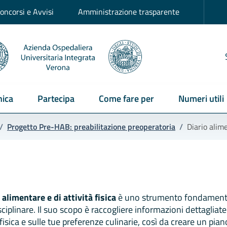
oncorsi e Avvisi
Amministrazione trasparente
ica
Partecipa
Come fare per
Numeri utili
/
Progetto Pre-HAB: preabilitazione preoperatoria
/
Diario alim
 alimentare e di attività fisica
è uno strumento fondamental
ciplinare. Il suo scopo è raccogliere informazioni dettagliate s
à fisica e sulle tue preferenze culinarie, così da creare un p