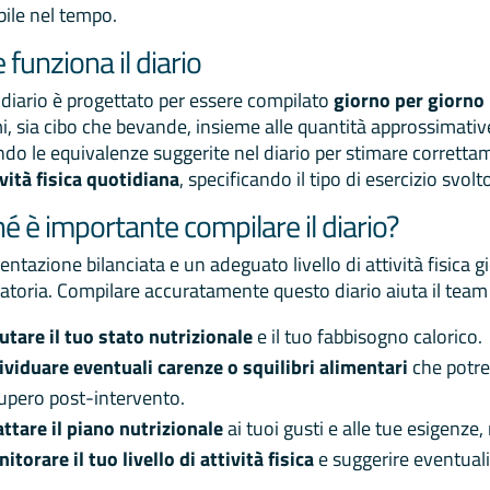
bile nel tempo.
funziona il diario
diario è progettato per essere compilato
giorno per giorno 
, sia cibo che bevande, insieme alle quantità approssimative. 
ando le equivalenze suggerite nel diario per stimare correttam
ività fisica quotidiana
, specificando il tipo di esercizio svolto
é è importante compilare il diario?
entazione bilanciata e un adeguato livello di attività fisica 
atoria. Compilare accuratamente questo diario aiuta il team
utare il tuo stato nutrizionale
e il tuo fabbisogno calorico.
ividuare eventuali carenze o squilibri alimentari
che potreb
upero post-intervento.
ttare il piano nutrizionale
ai tuoi gusti e alle tue esigenze,
itorare il tuo livello di attività fisica
e suggerire eventuali