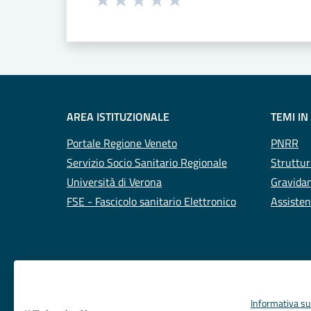
Valuta 1 stelle su 5
Valuta 2 stelle su 5
Valuta 3 stelle su 5
Valuta 4 stelle su 5
Valuta 5 stelle su 5
AREA ISTITUZIONALE
TEMI IN
Portale Regione Veneto
PNRR
Servizio Socio Sanitario Regionale
Struttur
Università di Verona
Gravidan
FSE - Fascicolo sanitario Elettronico
Assisten
Informativa sul