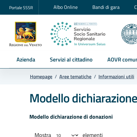
Albo Online
Bandi di gara
C
Portale SSSR
Azienda
Servizi al cittadino
AOVR comun
Homepage
/
Aree tematiche
/
Informazioni utili
Modello dichiarazione
Modello dichiarazione di donazioni
Mostra
elementi