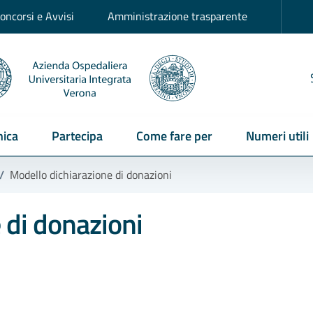
oncorsi e Avvisi
Amministrazione trasparente
ica
Partecipa
Come fare per
Numeri utili
/
Modello dichiarazione di donazioni
 di donazioni