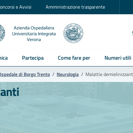
oncorsi e Avvisi
Amministrazione trasparente
ica
Partecipa
Come fare per
Numeri utili
Ospedale di Borgo Trento
/
Neurologia
/
Malattie demielinizzant
anti