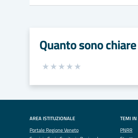
Quanto sono chiare 
Seleziona una valutazione da 1 a 5
Valuta 1 stelle su 5
Valuta 2 stelle su 5
Valuta 3 stelle su 5
Valuta 4 stelle su 5
Valuta 5 stelle su 5
AREA ISTITUZIONALE
TEMI IN
Portale Regione Veneto
PNRR