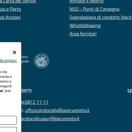
a Carta dei Servizi
Ritirare il referto
za e Parto
NSO - Punti di Consegna
za Anziani
Segnalazione di condotte illeci
Whistleblowing
Area fornitori
la privacy
ie che
erienza e
nsenso a
oseguirà
CONTATTI
SE
za
" puoi
Tel.
045812 11 11
Email:
ufficio.protocollo@aovr.veneto.it
Pec:
protocollo.aovr@pecveneto.it