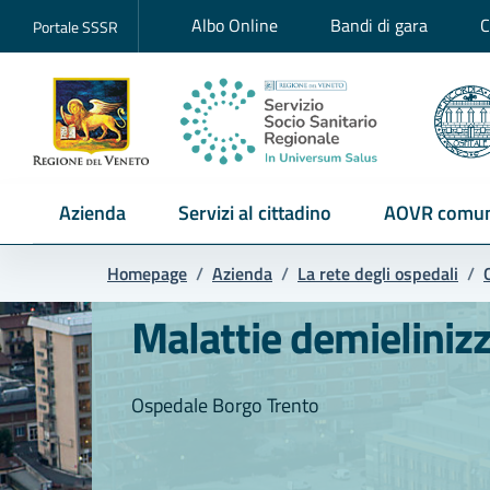
Albo Online
Bandi di gara
C
Portale SSSR
Azienda
Servizi al cittadino
AOVR comun
Homepage
/
Azienda
/
La rete degli ospedali
/
Malattie demielinizz
Ospedale Borgo Trento