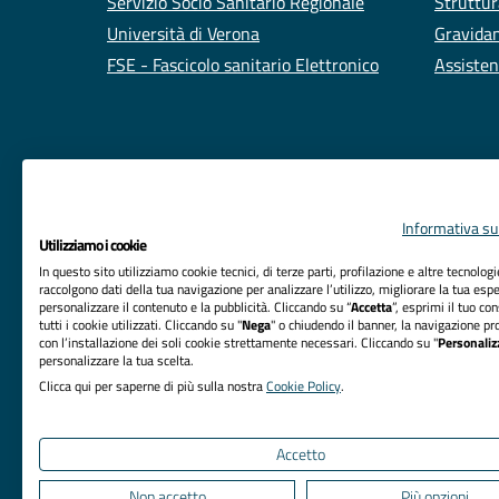
Servizio Socio Sanitario Regionale
Struttur
Università di Verona
Gravidan
FSE - Fascicolo sanitario Elettronico
Assisten
Informativa sul
Utilizziamo i cookie
In questo sito utilizziamo cookie tecnici, di terze parti, profilazione e altre tecnolog
raccolgono dati della tua navigazione per analizzare l’utilizzo, migliorare la tua esp
personalizzare il contenuto e la pubblicità. Cliccando su “
Accetta
”, esprimi il tuo co
tutti i cookie utilizzati. Cliccando su "
Nega
" o chiudendo il banner, la navigazione pr
RIFERIMENTI
con l’installazione dei soli cookie strettamente necessari. Cliccando su "
Personaliz
personalizzare la tua scelta.
Azienda Ospedaliera Universitaria Integrata Verona
Clicca qui per saperne di più sulla nostra
Cookie Policy
.
Sede Legale: Piazzale Aristide Stefani, 1 - 37126
Verona
Accetto
Non accetto
Più opzioni