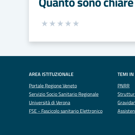
Quanto sono chiare 
Seleziona una valutazione da 1 a 5
Valuta 1 stelle su 5
Valuta 2 stelle su 5
Valuta 3 stelle su 5
Valuta 4 stelle su 5
Valuta 5 stelle su 5
AREA ISTITUZIONALE
TEMI IN
Portale Regione Veneto
PNRR
Servizio Socio Sanitario Regionale
Struttur
Università di Verona
Gravidan
FSE - Fascicolo sanitario Elettronico
Assisten