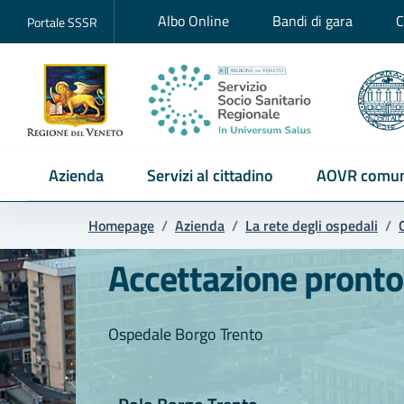
Albo Online
Bandi di gara
C
Portale SSSR
Azienda
Servizi al cittadino
AOVR comun
Homepage
/
Azienda
/
La rete degli ospedali
/
Accettazione pronto
Ospedale Borgo Trento