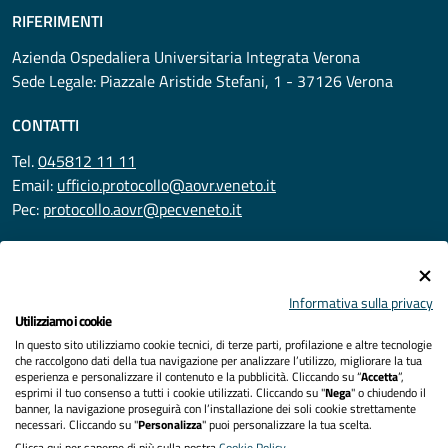
RIFERIMENTI
Azienda Ospedaliera Universitaria Integrata Verona
Sede Legale: Piazzale Aristide Stefani, 1 - 37126 Verona
CONTATTI
Tel.
045812 11 11
Email:
ufficio.protocollo@aovr.veneto.it
Pec:
protocollo.aovr@pecveneto.it
SEGUICI SU
Informativa sulla privacy
Utilizziamo i cookie
In questo sito utilizziamo cookie tecnici, di terze parti, profilazione e altre tecnologie
Privacy
che raccolgono dati della tua navigazione per analizzare l’utilizzo, migliorare la tua
esperienza e personalizzare il contenuto e la pubblicità. Cliccando su “
Accetta
”,
Accessibilità
esprimi il tuo consenso a tutti i cookie utilizzati. Cliccando su "
Nega
" o chiudendo il
banner, la navigazione proseguirà con l’installazione dei soli cookie strettamente
necessari. Cliccando su "
Personalizza
" puoi personalizzare la tua scelta.
Note legali
Clicca qui per saperne di più sulla nostra
Cookie Policy
.