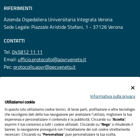
RIFERIMENTI
Azienda Ospedaliera Universitaria Integrata Verona
Sede Legale: Piazzale Aristide Stefani, 1 - 37126 Verona
CONTATTI
Tel.
045812 11 11
Email:
ufficio.protocollo@aovr.veneto.it
Pec:
protocollo.aovr@pecveneto.it
SEGUICI SU
Informativa sulla privacy
Utilizziamo i cookie
In questo sito utilizziamo cookie tecnici, di terze parti, profilazione e altre tecnologie
Privacy
che raccolgono dati della tua navigazione per analizzare l’utilizzo, migliorare la tua
esperienza e personalizzare il contenuto e la pubblicità. Cliccando su “
Accetta
”,
Accessibilità
esprimi il tuo consenso a tutti i cookie utilizzati. Cliccando su "
Nega
" o chiudendo il
banner, la navigazione proseguirà con l’installazione dei soli cookie strettamente
necessari. Cliccando su "
Personalizza
" puoi personalizzare la tua scelta.
Note legali