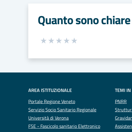
Quanto sono chiare 
Seleziona una valutazione da 1 a 5
Valuta 1 stelle su 5
Valuta 2 stelle su 5
Valuta 3 stelle su 5
Valuta 4 stelle su 5
Valuta 5 stelle su 5
AREA ISTITUZIONALE
TEMI IN
Portale Regione Veneto
PNRR
Servizio Socio Sanitario Regionale
Struttur
Università di Verona
Gravidan
FSE - Fascicolo sanitario Elettronico
Assisten