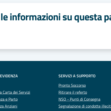
le informazioni su questa p
 stelle
 EVIDENZA
SERVIZI A SUPPORTO
Pronto Soccorso
a Carta dei Servizi
Ritirare il referto
za e Parto
NSO - Punti di Consegna
za Anziani
Segnalazione di condotte illeci