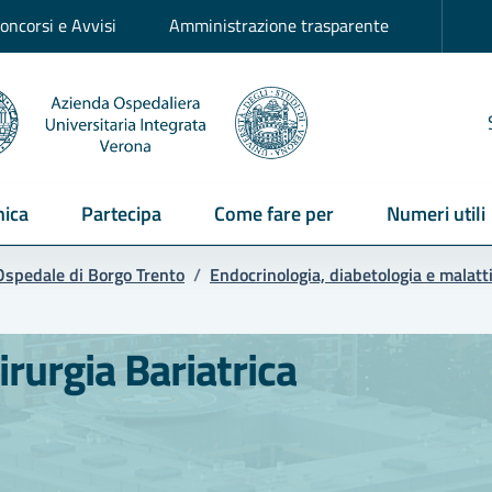
oncorsi e Avvisi
Amministrazione trasparente
ica
Partecipa
Come fare per
Numeri utili
Ospedale di Borgo Trento
/
Endocrinologia, diabetologia e malat
rurgia Bariatrica