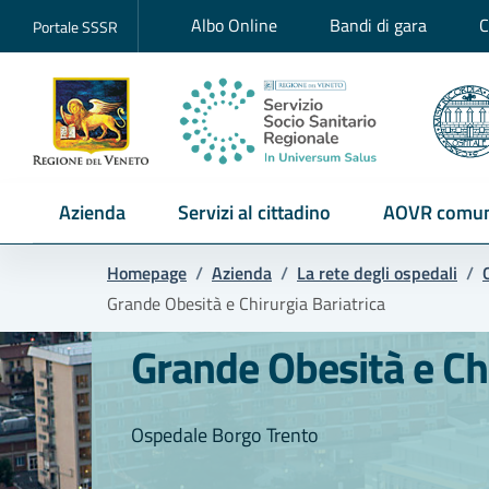
Albo Online
Bandi di gara
C
Portale SSSR
Azienda
Servizi al cittadino
AOVR comun
Homepage
/
Azienda
/
La rete degli ospedali
/
Grande Obesità e Chirurgia Bariatrica
Grande Obesità e Chi
Ospedale Borgo Trento