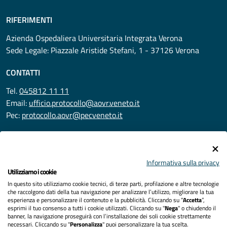
RIFERIMENTI
Azienda Ospedaliera Universitaria Integrata Verona
Sede Legale: Piazzale Aristide Stefani, 1 - 37126 Verona
CONTATTI
Tel.
045812 11 11
Email:
ufficio.protocollo@aovr.veneto.it
Pec:
protocollo.aovr@pecveneto.it
SEGUICI SU
Informativa sulla privacy
Utilizziamo i cookie
In questo sito utilizziamo cookie tecnici, di terze parti, profilazione e altre tecnologie
Privacy
che raccolgono dati della tua navigazione per analizzare l’utilizzo, migliorare la tua
esperienza e personalizzare il contenuto e la pubblicità. Cliccando su “
Accetta
”,
Accessibilità
esprimi il tuo consenso a tutti i cookie utilizzati. Cliccando su "
Nega
" o chiudendo il
banner, la navigazione proseguirà con l’installazione dei soli cookie strettamente
necessari. Cliccando su "
Personalizza
" puoi personalizzare la tua scelta.