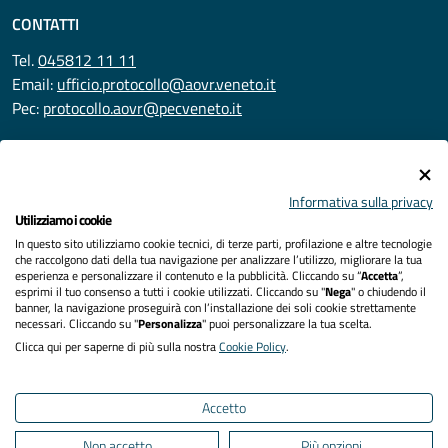
CONTATTI
Tel.
045812 11 11
Email:
ufficio.protocollo@aovr.veneto.it
Pec:
protocollo.aovr@pecveneto.it
SEGUICI SU
Informativa sulla privacy
Utilizziamo i cookie
In questo sito utilizziamo cookie tecnici, di terze parti, profilazione e altre tecnologie
Privacy
che raccolgono dati della tua navigazione per analizzare l’utilizzo, migliorare la tua
esperienza e personalizzare il contenuto e la pubblicità. Cliccando su “
Accetta
”,
Accessibilità
esprimi il tuo consenso a tutti i cookie utilizzati. Cliccando su "
Nega
" o chiudendo il
banner, la navigazione proseguirà con l’installazione dei soli cookie strettamente
necessari. Cliccando su "
Personalizza
" puoi personalizzare la tua scelta.
Note legali
Clicca qui per saperne di più sulla nostra
Cookie Policy
.
Cookies policy
Accetto
Mappa del sito
Non accetto
Più opzioni