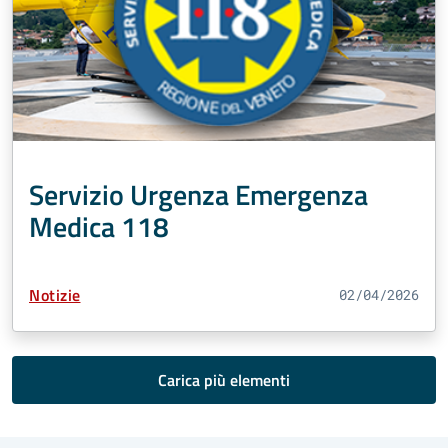
Servizio Urgenza Emergenza
Medica 118
Tipo Contenuto:
Notizie
02/04/2026
Carica più elementi