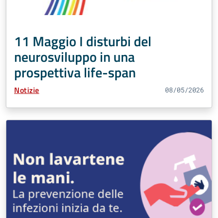
11 Maggio I disturbi del
neurosviluppo in una
prospettiva life-span
Tipo Contenuto:
Notizie
08/05/2026