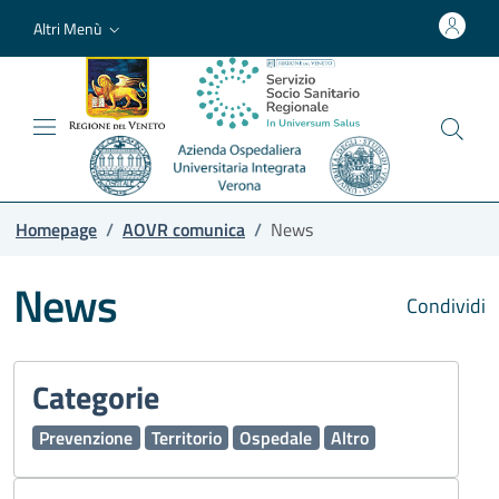
Altri Menù
Homepage
/
AOVR comunica
/
News
News
Condividi
Categorie
Prevenzione
Territorio
Ospedale
Altro