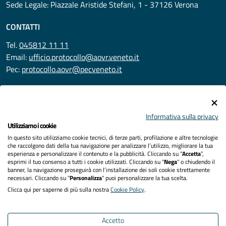
Sede Legale: Piazzale Aristide Stefani, 1 - 37126 Verona
CONTATTI
Tel.
045812 11 11
Email:
ufficio.protocollo@aovr.veneto.it
Pec:
protocollo.aovr@pecveneto.it
SEGUICI SU
Informativa sulla privacy
Utilizziamo i cookie
In questo sito utilizziamo cookie tecnici, di terze parti, profilazione e altre tecnologie
Privacy
che raccolgono dati della tua navigazione per analizzare l’utilizzo, migliorare la tua
esperienza e personalizzare il contenuto e la pubblicità. Cliccando su “
Accetta
”,
Accessibilità
esprimi il tuo consenso a tutti i cookie utilizzati. Cliccando su "
Nega
" o chiudendo il
banner, la navigazione proseguirà con l’installazione dei soli cookie strettamente
necessari. Cliccando su "
Personalizza
" puoi personalizzare la tua scelta.
Note legali
Clicca qui per saperne di più sulla nostra
Cookie Policy
.
Cookies policy
Accetto
Mappa del sito