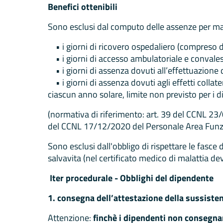
Benefici ottenibili
Sono esclusi dal computo delle assenze per mal
• i giorni di ricovero ospedaliero (compreso da
• i giorni di accesso ambulatoriale e conval
• i giorni di assenza dovuti all’effettuazione d
• i giorni di assenza dovuti agli effetti collat
ciascun anno solare, limite non previsto per i d
(normativa di riferimento: art. 39 del CCNL 23
del CCNL 17/12/2020 del Personale Area Funzi
Sono esclusi dall'obbligo di rispettare le fasce d
salvavita (nel certificato medico di malattia dev
Iter procedurale - Obblighi del dipendente
1. consegna dell’attestazione della sussisten
Attenzione:
finchè i dipendenti non consegna