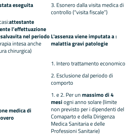
 stata eseguita
3. Esonero dalla visita medica di
controllo (“visita fiscale”)
casi:
attestante
ente l’effettuazione
 salvavita nel periodo
L'assenza viene imputata a :
erapia intesa anche
malattia gravi patologie
ra chirurgica)
1. Intero trattamento economico
2. Esclusione dal periodo di
comporto
1. e 2. Per un
massimo di 4
mesi
ogni anno solare (limite
non previsto per i dipendenti del
ione medica di
Comaparto e della Dirigenza
covero
Medica Sanitaria e delle
Professioni Sanitarie)