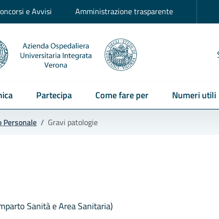
oncorsi e Avvisi
Amministrazione trasparente
ica
Partecipa
Come fare per
Numeri utili
o Personale
/
Gravi patologie
mparto Sanità e Area Sanitaria)