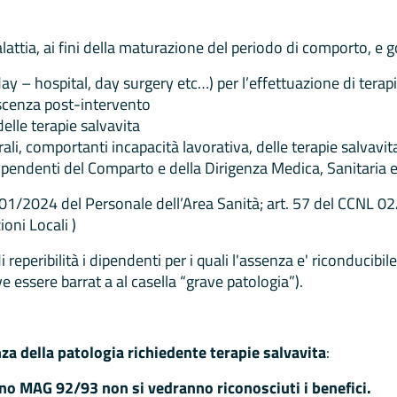
attia, ai fini della maturazione del periodo di comporto, e
y – hospital, day surgery etc…) per l’effettuazione di terapi
escenza post-intervento
elle terapie salvavita
erali, comportanti incapacità lavorativa, delle terapie salvav
ipendenti del Comparto e della Dirigenza Medica, Sanitaria e 
/01/2024 del Personale dell’Area Sanità; art. 57 del CCNL 0
oni Locali )
i reperibilità i dipendenti per i quali l'assenza e' riconducibi
e essere barrat a al casella “grave patologia”).
za della patologia richiedente terapie salvavita
:
no MAG 92/93 non si vedranno riconosciuti i benefici.