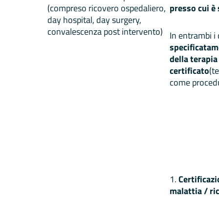
(compreso ricovero ospedaliero,
presso cui è
day hospital, day surgery,
convalescenza post intervento)
In entrambi i 
specificatam
della terapia
certificato
(t
come procedu
1.
Certificaz
malattia / ri