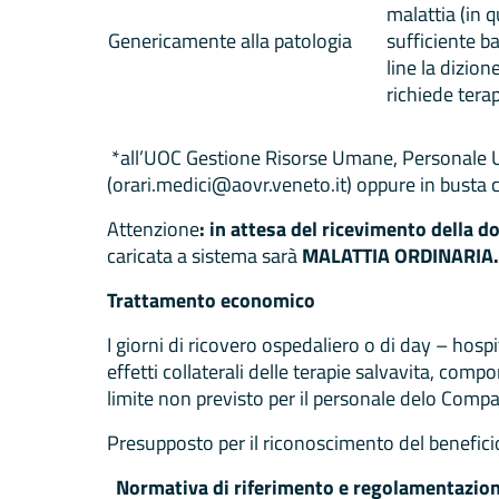
malattia
(in 
Genericamente alla patologia
sufficiente ba
line la dizion
richiede terap
*all’UOC Gestione Risorse Umane, Personale Un
(orari.medici@aovr.veneto.it) oppure in busta
Attenzione
: in attesa del ricevimento della
caricata a sistema sarà
MALATTIA ORDINARIA.
Trattamento economico
I giorni di ricovero ospedaliero o di day – hospi
effetti collaterali delle terapie salvavita, com
limite non previsto per il personale delo Comp
Presupposto per il riconoscimento del beneficio
Normativa di riferimento e regolamentazion