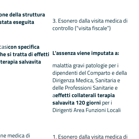
ione della struttura
3. Esonero dalla visita medica di
 stata eseguita
controllo (“visita fiscale”)
casi
con specifica
L'assenza viene imputata a:
he si tratta di effetti
i terapia salvavita
malattia gravi patologie per i
dipendenti del Comparto e della
Dirigenza Medica, Sanitaria e
delle Professioni Sanitarie e
a
effetti collaterali terapia
salvavita 120 giorni
per i
Dirigenti Area Funzioni Locali
ione medica di
1. Esonero dalla visita medica di