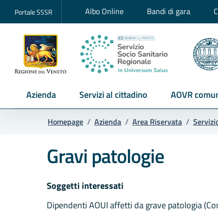
Albo Online
Bandi di gara
C
Portale SSSR
Azienda
Servizi al cittadino
AOVR comun
Homepage
/
Azienda
/
Area Riservata
/
Servizi
Gravi patologie
Soggetti interessati
Dipendenti AOUI affetti da grave patologia (Co