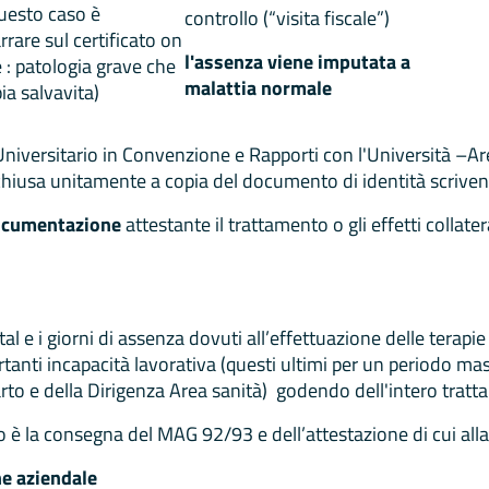
questo caso è
controllo (“visita fiscale”)
rrare sul certificato on
l'assenza viene imputata a
e : patologia grave che
malattia normale
ia salvavita)
iversitario in Convenzione e Rapporti con l'Università –A
 chiusa unitamente a copia del documento di identità scriv
 documentazione
attestante il trattamento o gli effetti collater
tal e i giorni di assenza dovuti all’effettuazione delle terapi
portanti incapacità lavorativa (questi ultimi per un periodo 
arto e della Dirigenza Area sanità) godendo dell'intero tra
 è la consegna del MAG 92/93 e dell’attestazione di cui alla
e aziendale