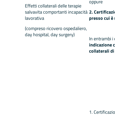
oppure
Effetti collaterali delle terapie
salvavita comportanti incapacità
2. Certificaz
lavorativa
presso cui è
(compreso ricovero ospedaliero,
day hospital, day surgery)
In entrambi i 
indicazione c
collaterali d
1. Certificaz