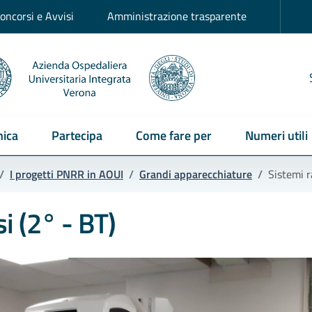
oncorsi e Avvisi
Amministrazione trasparente
ica
Partecipa
Come fare per
Numeri utili
/
I progetti PNRR in AOUI
/
Grandi apparecchiature
/
Sistemi ra
si (2° - BT)