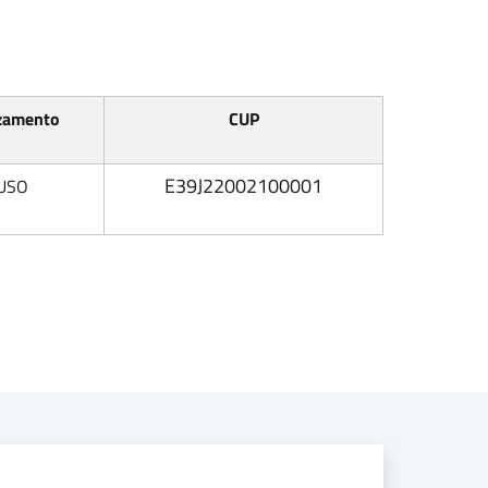
zamento
CUP
E39J22002100001
USO