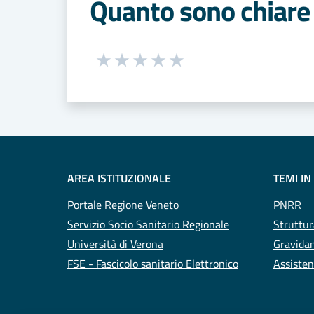
Quanto sono chiare 
Seleziona una valutazione da 1 a 5
Valuta 1 stelle su 5
Valuta 2 stelle su 5
Valuta 3 stelle su 5
Valuta 4 stelle su 5
Valuta 5 stelle su 5
AREA ISTITUZIONALE
TEMI IN
Portale Regione Veneto
PNRR
Servizio Socio Sanitario Regionale
Struttur
Università di Verona
Gravidan
FSE - Fascicolo sanitario Elettronico
Assisten