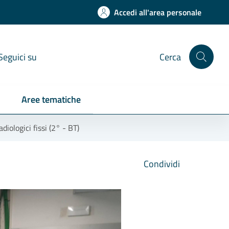
Accedi all'area personale
Seguici su
Cerca
Aree tematiche
diologici fissi (2° - BT)
Condividi