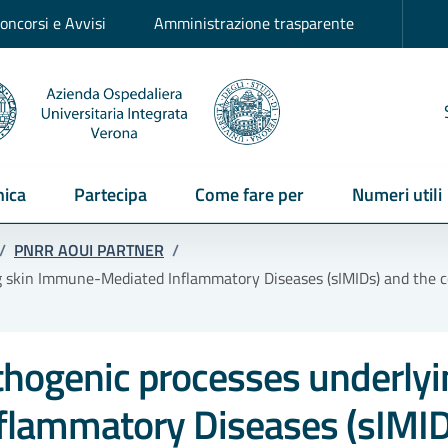
oncorsi e Avvisi
Amministrazione trasparente
ica
Partecipa
Come fare per
Numeri utili
/
PNRR AOUI PARTNER
/
g skin Immune-Mediated Inflammatory Diseases (sIMIDs) and the com
athogenic processes underlyi
lammatory Diseases (sIMID