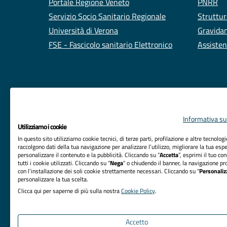
Portale Regione Veneto
PNRR
Servizio Socio Sanitario Regionale
Struttur
Università di Verona
Gravidan
FSE - Fascicolo sanitario Elettronico
Assisten
Informativa sul
Utilizziamo i cookie
In questo sito utilizziamo cookie tecnici, di terze parti, profilazione e altre tecnolog
raccolgono dati della tua navigazione per analizzare l’utilizzo, migliorare la tua esp
personalizzare il contenuto e la pubblicità. Cliccando su “
Accetta
”, esprimi il tuo co
tutti i cookie utilizzati. Cliccando su "
Nega
" o chiudendo il banner, la navigazione pr
RIFERIMENTI
con l’installazione dei soli cookie strettamente necessari. Cliccando su "
Personaliz
personalizzare la tua scelta.
Azienda Ospedaliera Universitaria Integrata Verona
Clicca qui per saperne di più sulla nostra
Cookie Policy
.
Sede Legale: Piazzale Aristide Stefani, 1 - 37126
Verona
Accetto