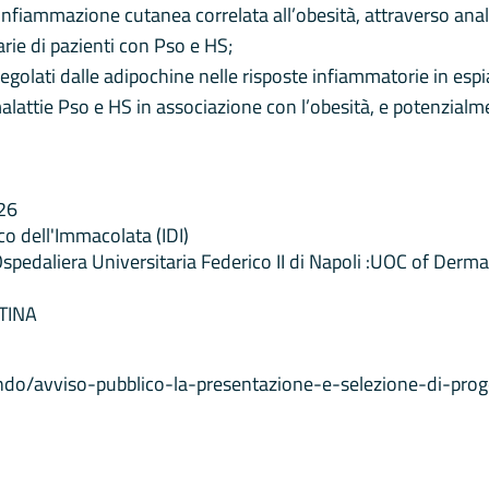
infiammazione cutanea correlata all’obesità, attraverso analisi
rie di pazienti con Pso e HS;
regolati dalle adipochine nelle risposte infiammatorie in espi
 malattie Pso e HS in associazione con l’obesità, e potenzialm
26
o dell'Immacolata (IDI)
edaliera Universitaria Federico II di Napoli :UOC of Derma
TINA
bando/avviso-pubblico-la-presentazione-e-selezione-di-prog