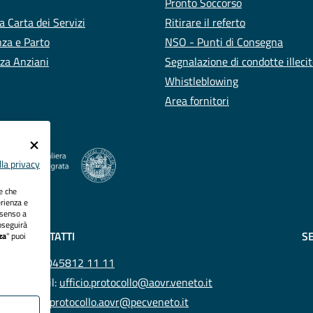
Pronto Soccorso
a Carta dei Servizi
Ritirare il referto
za e Parto
NSO - Punti di Consegna
za Anziani
Segnalazione di condotte illeci
Whistleblowing
Area fornitori
la privacy
ie che
erienza e
nsenso a
oseguirà
CONTATTI
SE
za
" puoi
Tel.
045812 11 11
Email:
ufficio.protocollo@aovr.veneto.it
Pec:
protocollo.aovr@pecveneto.it