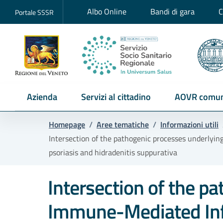
Albo Online
Bandi di gara
C
Portale SSSR
Azienda
Servizi al cittadino
AOVR comun
Homepage
/
Aree tematiche
/
Informazioni utili
Intersection of the pathogenic processes underlyin
psoriasis and hidradenitis suppurativa
Intersection of the p
Immune-Mediated Inf