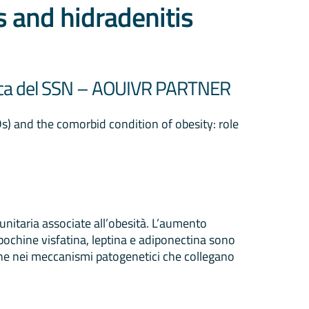
is and hidradenitis
edica del SSN – AOUIVR PARTNER
) and the comorbid condition of obesity: role
nitaria associate all’obesità. L’aumento
dipochine visfatina, leptina e adiponectina sono
hine nei meccanismi patogenetici che collegano