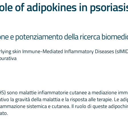
role of adipokines in psorias
ione e potenziamento della ricerca biom
rlying skin Immune-Mediated Inflammatory Diseases (sIMIDs
purativa
 (HS) sono malattie infiammatorie cutanee a mediazione immu
ivo la gravità della malattia e la risposta alle terapie. Le a
infiammazione sistemica e cutanea. Il ruolo di queste adipoc
ato.