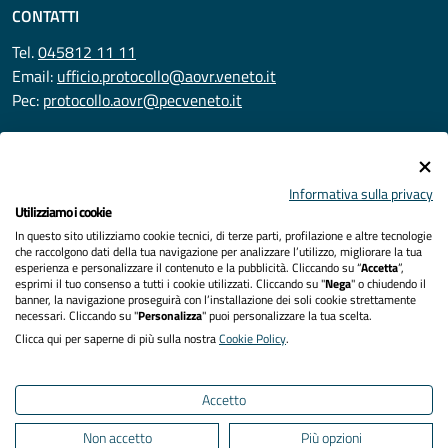
CONTATTI
Tel.
045812 11 11
Email:
ufficio.protocollo@aovr.veneto.it
Pec:
protocollo.aovr@pecveneto.it
SEGUICI SU
Informativa sulla privacy
Utilizziamo i cookie
In questo sito utilizziamo cookie tecnici, di terze parti, profilazione e altre tecnologie
Privacy
che raccolgono dati della tua navigazione per analizzare l’utilizzo, migliorare la tua
esperienza e personalizzare il contenuto e la pubblicità. Cliccando su “
Accetta
”,
Accessibilità
esprimi il tuo consenso a tutti i cookie utilizzati. Cliccando su "
Nega
" o chiudendo il
banner, la navigazione proseguirà con l’installazione dei soli cookie strettamente
necessari. Cliccando su "
Personalizza
" puoi personalizzare la tua scelta.
Note legali
Clicca qui per saperne di più sulla nostra
Cookie Policy
.
Cookies policy
Accetto
Mappa del sito
Non accetto
Più opzioni
Area Riservata