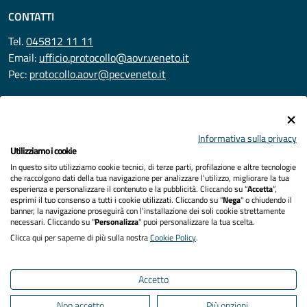
CONTATTI
Tel.
045812 11 11
Email:
ufficio.protocollo@aovr.veneto.it
Pec:
protocollo.aovr@pecveneto.it
SEGUICI SU
Informativa sulla privacy
Utilizziamo i cookie
In questo sito utilizziamo cookie tecnici, di terze parti, profilazione e altre tecnologie
Privacy
che raccolgono dati della tua navigazione per analizzare l’utilizzo, migliorare la tua
esperienza e personalizzare il contenuto e la pubblicità. Cliccando su “
Accetta
”,
Accessibilità
esprimi il tuo consenso a tutti i cookie utilizzati. Cliccando su "
Nega
" o chiudendo il
banner, la navigazione proseguirà con l’installazione dei soli cookie strettamente
necessari. Cliccando su "
Personalizza
" puoi personalizzare la tua scelta.
Note legali
Clicca qui per saperne di più sulla nostra
Cookie Policy
.
Cookies policy
Accetto
Mappa del sito
Non accetto
Più opzioni