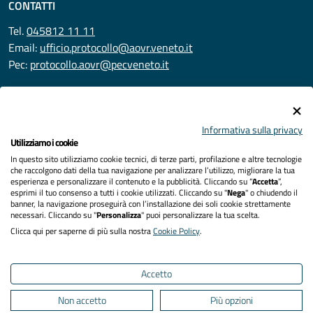
CONTATTI
Tel.
045812 11 11
Email:
ufficio.protocollo@aovr.veneto.it
Pec:
protocollo.aovr@pecveneto.it
SEGUICI SU
Informativa sulla privacy
Utilizziamo i cookie
In questo sito utilizziamo cookie tecnici, di terze parti, profilazione e altre tecnologie
Privacy
che raccolgono dati della tua navigazione per analizzare l’utilizzo, migliorare la tua
esperienza e personalizzare il contenuto e la pubblicità. Cliccando su “
Accetta
”,
Accessibilità
esprimi il tuo consenso a tutti i cookie utilizzati. Cliccando su "
Nega
" o chiudendo il
banner, la navigazione proseguirà con l’installazione dei soli cookie strettamente
necessari. Cliccando su "
Personalizza
" puoi personalizzare la tua scelta.
Note legali
Clicca qui per saperne di più sulla nostra
Cookie Policy
.
Cookies policy
Accetto
Mappa del sito
Non accetto
Più opzioni
Area Riservata