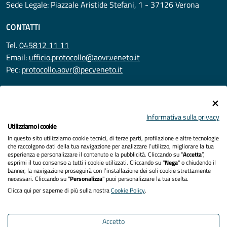
Sede Legale: Piazzale Aristide Stefani, 1 - 37126 Verona
CONTATTI
Tel.
045812 11 11
Email:
ufficio.protocollo@aovr.veneto.it
Pec:
protocollo.aovr@pecveneto.it
SEGUICI SU
Informativa sulla privacy
Utilizziamo i cookie
In questo sito utilizziamo cookie tecnici, di terze parti, profilazione e altre tecnologie
Privacy
che raccolgono dati della tua navigazione per analizzare l’utilizzo, migliorare la tua
esperienza e personalizzare il contenuto e la pubblicità. Cliccando su “
Accetta
”,
Accessibilità
esprimi il tuo consenso a tutti i cookie utilizzati. Cliccando su "
Nega
" o chiudendo il
banner, la navigazione proseguirà con l’installazione dei soli cookie strettamente
necessari. Cliccando su "
Personalizza
" puoi personalizzare la tua scelta.
Note legali
Clicca qui per saperne di più sulla nostra
Cookie Policy
.
Cookies policy
Accetto
Mappa del sito