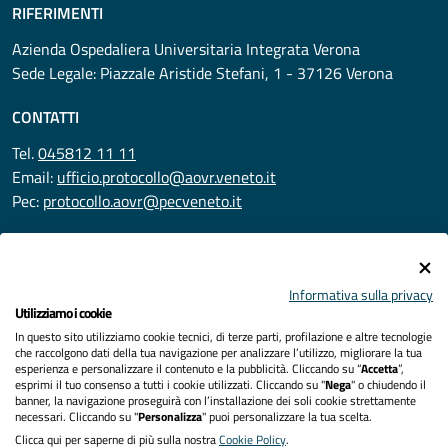
RIFERIMENTI
Azienda Ospedaliera Universitaria Integrata Verona
Sede Legale: Piazzale Aristide Stefani, 1 - 37126 Verona
CONTATTI
Tel.
045812 11 11
Email:
ufficio.protocollo@aovr.veneto.it
Pec:
protocollo.aovr@pecveneto.it
SEGUICI SU
Informativa sulla privacy
Utilizziamo i cookie
In questo sito utilizziamo cookie tecnici, di terze parti, profilazione e altre tecnologie
Privacy
che raccolgono dati della tua navigazione per analizzare l’utilizzo, migliorare la tua
esperienza e personalizzare il contenuto e la pubblicità. Cliccando su “
Accetta
”,
Accessibilità
esprimi il tuo consenso a tutti i cookie utilizzati. Cliccando su "
Nega
" o chiudendo il
banner, la navigazione proseguirà con l’installazione dei soli cookie strettamente
necessari. Cliccando su "
Personalizza
" puoi personalizzare la tua scelta.
Note legali
Clicca qui per saperne di più sulla nostra
Cookie Policy
.