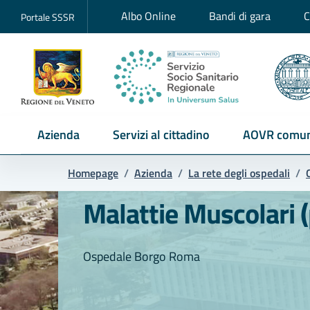
Albo Online
Bandi di gara
C
Portale SSSR
Azienda
Servizi al cittadino
AOVR comun
Homepage
/
Azienda
/
La rete degli ospedali
/
Malattie Muscolari (
Ospedale Borgo Roma