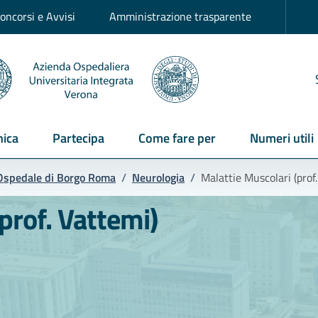
oncorsi e Avvisi
Amministrazione trasparente
ica
Partecipa
Come fare per
Numeri utili
Ospedale di Borgo Roma
/
Neurologia
/
Malattie Muscolari (prof
prof. Vattemi)