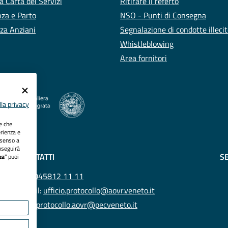
a Carta dei Servizi
Ritirare il referto
za e Parto
NSO - Punti di Consegna
za Anziani
Segnalazione di condotte illeci
Whistleblowing
Area fornitori
la privacy
ie che
erienza e
nsenso a
oseguirà
CONTATTI
SE
za
" puoi
Tel.
045812 11 11
Email:
ufficio.protocollo@aovr.veneto.it
Pec:
protocollo.aovr@pecveneto.it