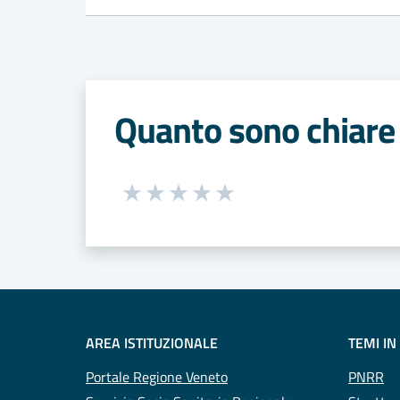
Quanto sono chiare 
Seleziona una valutazione da 1 a 5
Valuta 1 stelle su 5
Valuta 2 stelle su 5
Valuta 3 stelle su 5
Valuta 4 stelle su 5
Valuta 5 stelle su 5
AREA ISTITUZIONALE
TEMI IN
Portale Regione Veneto
PNRR