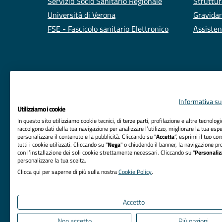
Servizio Socio Sanitario Regionale
Struttur
Università di Verona
Gravidan
FSE - Fascicolo sanitario Elettronico
Assisten
Informativa sul
Utilizziamo i cookie
In questo sito utilizziamo cookie tecnici, di terze parti, profilazione e altre tecnolog
raccolgono dati della tua navigazione per analizzare l’utilizzo, migliorare la tua esp
personalizzare il contenuto e la pubblicità. Cliccando su “
Accetta
”, esprimi il tuo co
tutti i cookie utilizzati. Cliccando su "
Nega
" o chiudendo il banner, la navigazione pr
RIFERIMENTI
con l’installazione dei soli cookie strettamente necessari. Cliccando su "
Personaliz
personalizzare la tua scelta.
Azienda Ospedaliera Universitaria Integrata Verona
Clicca qui per saperne di più sulla nostra
Cookie Policy
.
Sede Legale: Piazzale Aristide Stefani, 1 - 37126
Verona
Accetto
Non accetto
Più opzioni