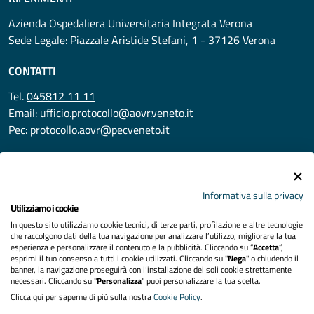
Azienda Ospedaliera Universitaria Integrata Verona
Sede Legale: Piazzale Aristide Stefani, 1 - 37126 Verona
CONTATTI
Tel.
045812 11 11
Email:
ufficio.protocollo@aovr.veneto.it
Pec:
protocollo.aovr@pecveneto.it
SEGUICI SU
Informativa sulla privacy
Utilizziamo i cookie
In questo sito utilizziamo cookie tecnici, di terze parti, profilazione e altre tecnologie
Privacy
che raccolgono dati della tua navigazione per analizzare l’utilizzo, migliorare la tua
esperienza e personalizzare il contenuto e la pubblicità. Cliccando su “
Accetta
”,
Accessibilità
esprimi il tuo consenso a tutti i cookie utilizzati. Cliccando su "
Nega
" o chiudendo il
banner, la navigazione proseguirà con l’installazione dei soli cookie strettamente
necessari. Cliccando su "
Personalizza
" puoi personalizzare la tua scelta.
Note legali
Clicca qui per saperne di più sulla nostra
Cookie Policy
.