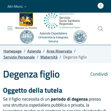
Altri Menù
Homepage
/
Azienda
/
Area Riservata
/
Servizio Personale
/
Maternità
/
Degenza figlio
Degenza figlio
Condividi
Oggetto della tutela
Se il figlio necessita di un
periodo di degenza
presso
una struttura ospedaliera pubblica o privata, la
lavoratrice madre può rientrare in servizio chiedendo di