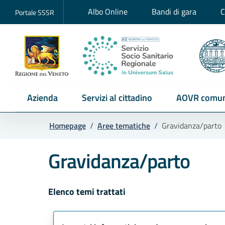
Albo Online
Bandi di gara
C
Portale SSSR
Azienda
Servizi al cittadino
AOVR comun
Homepage
/
Aree tematiche
/
Gravidanza/parto
Gravidanza/parto
Elenco temi trattati