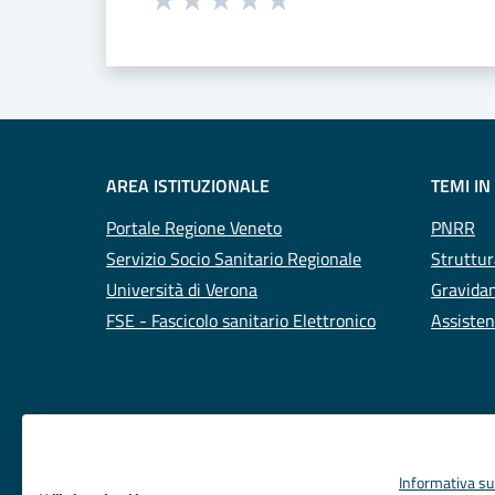
Valuta 1 stelle su 5
Valuta 2 stelle su 5
Valuta 3 stelle su 5
Valuta 4 stelle su 5
Valuta 5 stelle su 5
AREA ISTITUZIONALE
TEMI IN
Portale Regione Veneto
PNRR
Servizio Socio Sanitario Regionale
Struttur
Università di Verona
Gravidan
FSE - Fascicolo sanitario Elettronico
Assisten
Informativa sul