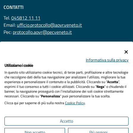
CONTATTI
Tel.
045812 11 11
Email:
ufficio.protocollo@aovr.veneto.it
Pec:
protocollo.aovr@pecveneto.it
SEGUICI SU
Informativa sulla privacy
Utilizziamo i cookie
In questo sito utilizziamo cookie tecnici, di terze parti, profilazione e altre tecnologie
Privacy
che raccolgono dati della tua navigazione per analizzare l’utilizzo, migliorare la tua
esperienza e personalizzare il contenuto e la pubblicità. Cliccando su “
Accetta
”,
Accessibilità
esprimi il tuo consenso a tutti i cookie utilizzati. Cliccando su "
Nega
" o chiudendo il
banner, la navigazione proseguirà con l’installazione dei soli cookie strettamente
necessari. Cliccando su "
Personalizza
" puoi personalizzare la tua scelta.
Note legali
Clicca qui per saperne di più sulla nostra
Cookie Policy
.
Cookies policy
Accetto
Mappa del sito
Non accetto
Più opzioni