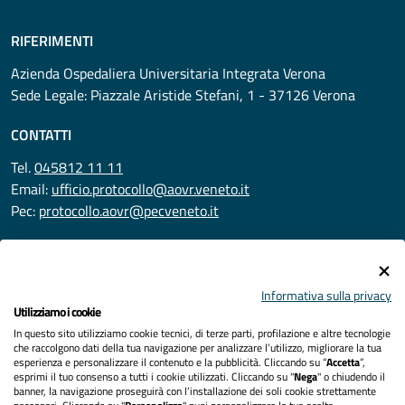
RIFERIMENTI
Azienda Ospedaliera Universitaria Integrata Verona
Sede Legale: Piazzale Aristide Stefani, 1 - 37126 Verona
CONTATTI
Tel.
045812 11 11
Email:
ufficio.protocollo@aovr.veneto.it
Pec:
protocollo.aovr@pecveneto.it
SEGUICI SU
Informativa sulla privacy
Utilizziamo i cookie
In questo sito utilizziamo cookie tecnici, di terze parti, profilazione e altre tecnologie
Privacy
che raccolgono dati della tua navigazione per analizzare l’utilizzo, migliorare la tua
esperienza e personalizzare il contenuto e la pubblicità. Cliccando su “
Accetta
”,
Accessibilità
esprimi il tuo consenso a tutti i cookie utilizzati. Cliccando su "
Nega
" o chiudendo il
banner, la navigazione proseguirà con l’installazione dei soli cookie strettamente