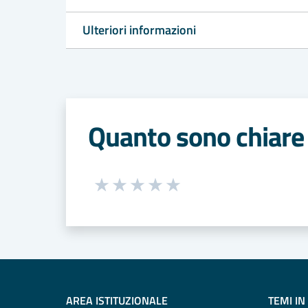
Ulteriori informazioni
Quanto sono chiare 
Seleziona una valutazione da 1 a 5
Valuta 1 stelle su 5
Valuta 2 stelle su 5
Valuta 3 stelle su 5
Valuta 4 stelle su 5
Valuta 5 stelle su 5
AREA ISTITUZIONALE
TEMI IN