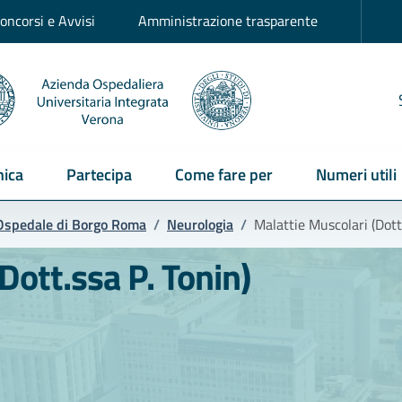
oncorsi e Avvisi
Amministrazione trasparente
ica
Partecipa
Come fare per
Numeri utili
Ospedale di Borgo Roma
/
Neurologia
/
Malattie Muscolari (Dott.
Dott.ssa P. Tonin)