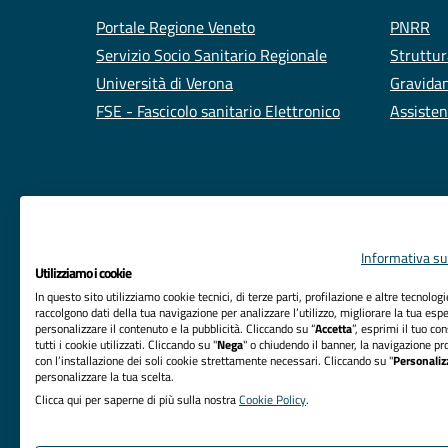
Portale Regione Veneto
PNRR
Servizio Socio Sanitario Regionale
Struttur
Università di Verona
Gravidan
FSE - Fascicolo sanitario Elettronico
Assisten
Informativa sul
Utilizziamo i cookie
In questo sito utilizziamo cookie tecnici, di terze parti, profilazione e altre tecnolog
raccolgono dati della tua navigazione per analizzare l’utilizzo, migliorare la tua esp
personalizzare il contenuto e la pubblicità. Cliccando su “
Accetta
”, esprimi il tuo co
tutti i cookie utilizzati. Cliccando su "
Nega
" o chiudendo il banner, la navigazione pr
RIFERIMENTI
con l’installazione dei soli cookie strettamente necessari. Cliccando su "
Personaliz
personalizzare la tua scelta.
Azienda Ospedaliera Universitaria Integrata Verona
Clicca qui per saperne di più sulla nostra
Cookie Policy
.
Sede Legale: Piazzale Aristide Stefani, 1 - 37126