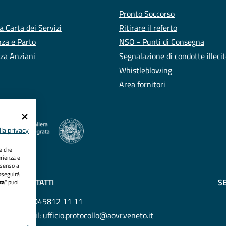
Pronto Soccorso
a Carta dei Servizi
Ritirare il referto
za e Parto
NSO - Punti di Consegna
za Anziani
Segnalazione di condotte illeci
Whistleblowing
Area fornitori
la privacy
ie che
erienza e
nsenso a
oseguirà
CONTATTI
SE
za
" puoi
Tel.
045812 11 11
Email:
ufficio.protocollo@aovr.veneto.it