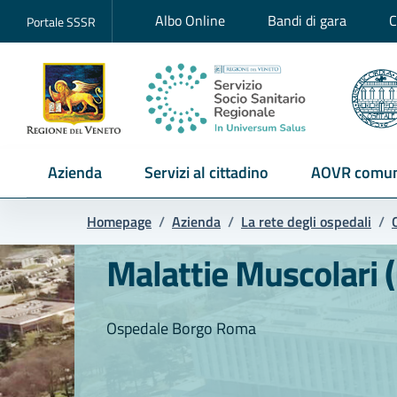
Albo Online
Bandi di gara
C
Portale SSSR
Azienda
Servizi al cittadino
AOVR comun
Homepage
/
Azienda
/
La rete degli ospedali
/
Malattie Muscolari (
Ospedale Borgo Roma