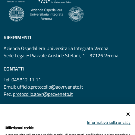
RIFERIMENTI
Azienda Ospedaliera Universitaria Integrata Verona
Sede Legale: Piazzale Aristide Stefani, 1 - 37126 Verona
CONTATTI
Tel.
045812 11 11
Email:
ufficio.protocollo@aovr.veneto.it
Pec:
protocollo.aovr@pecveneto.it
SEGUICI SU
Informativa sulla privacy
Utilizziamo i cookie
In questo sito utilizziamo cookie tecnici, di terze parti, profilazione e altre tecnologie