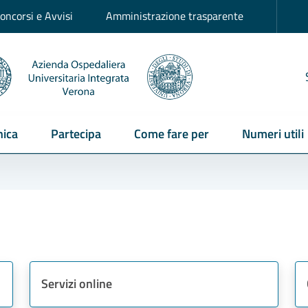
oncorsi e Avvisi
Amministrazione trasparente
ica
Partecipa
Come fare per
Numeri utili
Servizi online