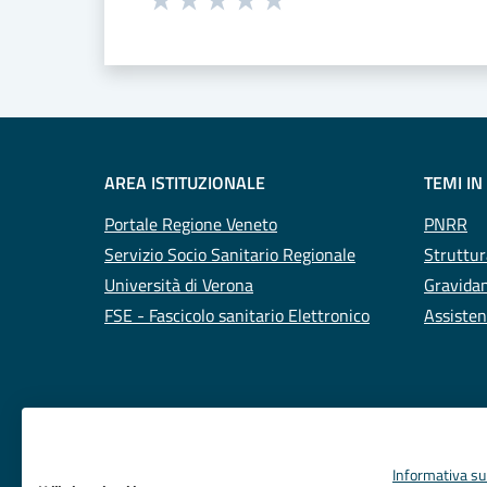
Valuta 1 stelle su 5
Valuta 2 stelle su 5
Valuta 3 stelle su 5
Valuta 4 stelle su 5
Valuta 5 stelle su 5
AREA ISTITUZIONALE
TEMI IN
Portale Regione Veneto
PNRR
Servizio Socio Sanitario Regionale
Struttur
Università di Verona
Gravidan
FSE - Fascicolo sanitario Elettronico
Assisten
Informativa sul