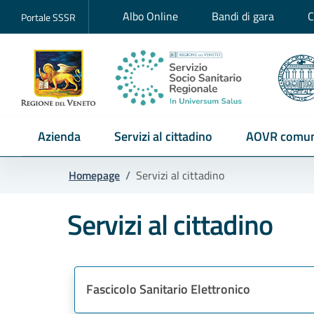
Albo Online
Bandi di gara
C
Portale SSSR
Azienda
Servizi al cittadino
AOVR comun
Homepage
/
Servizi al cittadino
Servizi al cittadino
Fascicolo Sanitario Elettronico