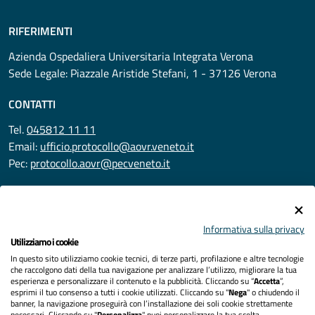
RIFERIMENTI
Azienda Ospedaliera Universitaria Integrata Verona
Sede Legale: Piazzale Aristide Stefani, 1 - 37126 Verona
CONTATTI
Tel.
045812 11 11
Email:
ufficio.protocollo@aovr.veneto.it
Pec:
protocollo.aovr@pecveneto.it
SEGUICI SU
Informativa sulla privacy
Utilizziamo i cookie
In questo sito utilizziamo cookie tecnici, di terze parti, profilazione e altre tecnologie
Privacy
che raccolgono dati della tua navigazione per analizzare l’utilizzo, migliorare la tua
esperienza e personalizzare il contenuto e la pubblicità. Cliccando su “
Accetta
”,
Accessibilità
esprimi il tuo consenso a tutti i cookie utilizzati. Cliccando su "
Nega
" o chiudendo il
banner, la navigazione proseguirà con l’installazione dei soli cookie strettamente
necessari. Cliccando su "
Personalizza
" puoi personalizzare la tua scelta.