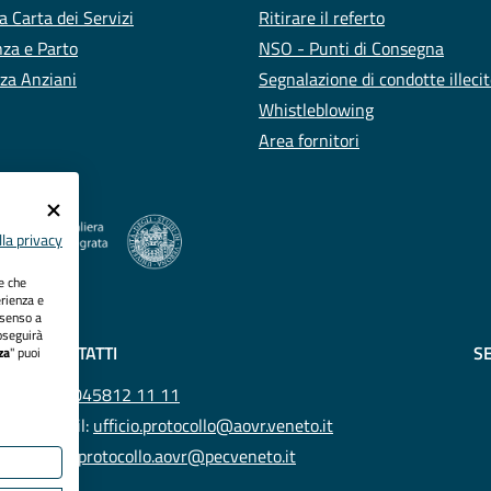
a Carta dei Servizi
Ritirare il referto
za e Parto
NSO - Punti di Consegna
za Anziani
Segnalazione di condotte illeci
Whistleblowing
Area fornitori
la privacy
ie che
erienza e
nsenso a
oseguirà
CONTATTI
SE
za
" puoi
Tel.
045812 11 11
Email:
ufficio.protocollo@aovr.veneto.it
Pec:
protocollo.aovr@pecveneto.it