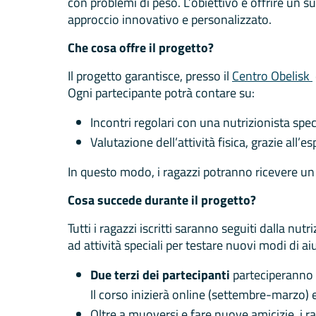
con problemi di peso. L’obiettivo è offrire un s
approccio innovativo e personalizzato.
Che cosa offre il progetto?
Il progetto garantisce, presso il
Centro Obelisk
Ogni partecipante potrà contare su:
Incontri regolari con una nutrizionista speci
Valutazione dell’attività fisica, grazie all’
In questo modo, i ragazzi potranno ricevere u
Cosa succede durante il progetto?
Tutti i ragazzi iscritti saranno seguiti dalla nut
ad attività speciali per testare nuovi modi di ai
Due terzi dei partecipanti
parteciperanno 
Il corso inizierà online (settembre-marzo) 
Oltre a muoversi e fare nuove amicizie, i r