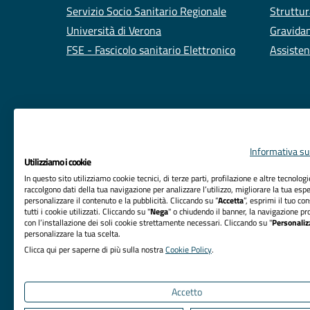
Servizio Socio Sanitario Regionale
Struttur
Università di Verona
Gravidan
FSE - Fascicolo sanitario Elettronico
Assisten
Informativa sul
Utilizziamo i cookie
In questo sito utilizziamo cookie tecnici, di terze parti, profilazione e altre tecnolog
raccolgono dati della tua navigazione per analizzare l’utilizzo, migliorare la tua esp
personalizzare il contenuto e la pubblicità. Cliccando su “
Accetta
”, esprimi il tuo co
tutti i cookie utilizzati. Cliccando su "
Nega
" o chiudendo il banner, la navigazione pr
RIFERIMENTI
con l’installazione dei soli cookie strettamente necessari. Cliccando su "
Personaliz
personalizzare la tua scelta.
Azienda Ospedaliera Universitaria Integrata Verona
Clicca qui per saperne di più sulla nostra
Cookie Policy
.
Sede Legale: Piazzale Aristide Stefani, 1 - 37126
Verona
Accetto