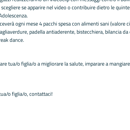
egliere se apparire nel video o contribuire dietro le quinte (
’Adolescenza.
 riceverà ogni mese 4 pacchi spesa con alimenti sani (valore c
liaverdure, padella antiaderente, bistecchiera, bilancia da c
break dance.
are tua/o figlia/o a migliorare la salute, imparare a mangia
ua/o figlia/o, contattaci!