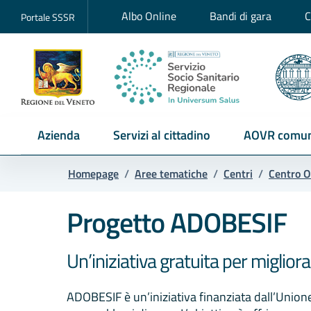
Albo Online
Bandi di gara
C
Portale SSSR
Azienda
Servizi al cittadino
AOVR comun
Homepage
/
Aree tematiche
/
Centri
/
Centro O
Progetto ADOBESIF
Un’iniziativa gratuita per miglior
ADOBESIF è un’iniziativa finanziata dall’Union