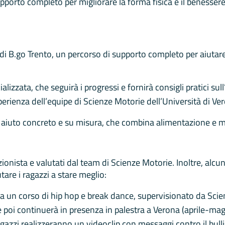
upporto completo per migliorare la forma fisica e il benesser
di B.go Trento, un percorso di supporto completo per aiutare i 
alizzata, che seguirà i progressi e fornirà consigli pratici su
esperienza dell’equipe di Scienze Motorie dell’Università di Ve
n aiuto concreto e su misura, che combina alimentazione e m
rizionista e valutati dal team di Scienze Motorie. Inoltre, alcu
utare i ragazzi a stare meglio:
a un corso di hip hop e break dance, supervisionato da Scie
e poi continuerà in presenza in palestra a Verona (aprile-mag
agazzi realizzeranno un videoclip con messaggi contro il bull