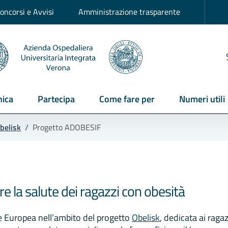
oncorsi e Avvisi
Amministrazione trasparente
ica
Partecipa
Come fare per
Numeri utili
belisk
/
Progetto ADOBESIF
are la salute dei ragazzi con obesità
e Europea nell’ambito del progetto
Obelisk
, dedicata ai raga