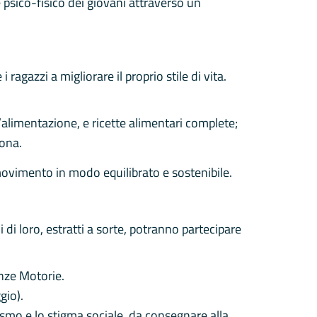
e psico-fisico dei giovani attraverso un
ragazzi a migliorare il proprio stile di vita.
ll’alimentazione, e ricette alimentari complete;
rona.
ovimento in modo equilibrato e sostenibile.
ni di loro, estratti a sorte, potranno partecipare
nze Motorie.
gio).
ismo e lo stigma sociale, da consegnare alla