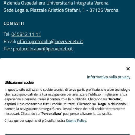
Azienda Ospedaliera Universitaria Integrata Verona
Sede Legale: Piazzale Aristide Stefani, 1 - 37126 Verona
CONTATTI
Tel.
045812 11 11
Email:
ufficio.protocollo@aovr.veneto.it
Pec:
protocollo.aovr@pecveneto.it
SEGUICI SU
Informativa sulla privacy
Utilizziamo i cookie
In questo sito utilizziamo cookie tecnici, di terze parti, profilazione e altre tecnologie
Privacy
che raccolgono dati della tua navigazione per analizzare l’utilizzo, migliorare la tua
esperienza e personalizzare il contenuto e la pubblicità. Cliccando su “
Accetta
”,
Accessibilità
esprimi il tuo consenso a tutti i cookie utilizzati. Cliccando su "
Nega
" o chiudendo il
banner, la navigazione proseguirà con l’installazione dei soli cookie strettamente
necessari. Cliccando su "
Personalizza
" puoi personalizzare la tua scelta.
Note legali
Clicca qui per saperne di più sulla nostra
Cookie Policy
.
Cookies policy