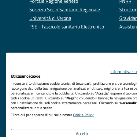
Portale Regione Veneto
PNRR
Servizio Socio Sanitario Regionale
Struttur
Università di Verona
Gravidan
FSE - Fascicolo sanitario Elettronico
Assisten
Informativa sul
Utilizziamo i cookie
In questo sito utilizziamo cookie tecnici, di terze parti, profilazione e altre tecnolog
raccolgono dati della tua navigazione per analizzare l’utilizzo, migliorare la tua esp
personalizzare il contenuto e la pubblicità. Cliccando su “
Accetta
”, esprimi il tuo co
tutti i cookie utilizzati. Cliccando su "
Nega
" o chiudendo il banner, la navigazione pr
RIFERIMENTI
con l’installazione dei soli cookie strettamente necessari. Cliccando su "
Personaliz
personalizzare la tua scelta.
Azienda Ospedaliera Universitaria Integrata Verona
Clicca qui per saperne di più sulla nostra
Cookie Policy
.
Sede Legale: Piazzale Aristide Stefani, 1 - 37126
Verona
Accetto