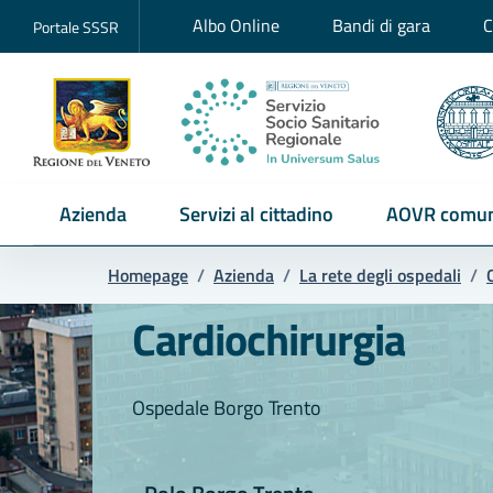
Albo Online
Bandi di gara
C
Portale SSSR
Azienda
Servizi al cittadino
AOVR comun
Homepage
/
Azienda
/
La rete degli ospedali
/
Cardiochirurgia
Ospedale Borgo Trento