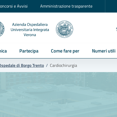
oncorsi e Avvisi
Amministrazione trasparente
ica
Partecipa
Come fare per
Numeri utili
Ospedale di Borgo Trento
/
Cardiochirurgia