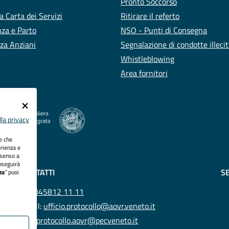
Pronto Soccorso
a Carta dei Servizi
Ritirare il referto
za e Parto
NSO - Punti di Consegna
za Anziani
Segnalazione di condotte illeci
Whistleblowing
Area fornitori
la privacy
ie che
erienza e
nsenso a
oseguirà
CONTATTI
SE
za
" puoi
Tel.
045812 11 11
Email:
ufficio.protocollo@aovr.veneto.it
Pec:
protocollo.aovr@pecveneto.it