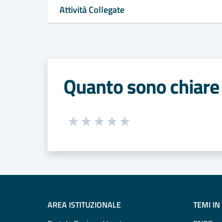
Attività Collegate
Quanto sono chiare 
Seleziona una valutazione da 1 a 5
Valuta 1 stelle su 5
Valuta 2 stelle su 5
Valuta 3 stelle su 5
Valuta 4 stelle su 5
Valuta 5 stelle su 5
AREA ISTITUZIONALE
TEMI IN