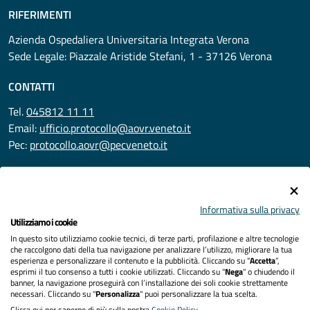
RIFERIMENTI
Azienda Ospedaliera Universitaria Integrata Verona
Sede Legale: Piazzale Aristide Stefani, 1 - 37126 Verona
CONTATTI
Tel.
045812 11 11
Email:
ufficio.protocollo@aovr.veneto.it
Pec:
protocollo.aovr@pecveneto.it
SEGUICI SU
Informativa sulla privacy
Utilizziamo i cookie
In questo sito utilizziamo cookie tecnici, di terze parti, profilazione e altre tecnologie
Privacy
che raccolgono dati della tua navigazione per analizzare l’utilizzo, migliorare la tua
esperienza e personalizzare il contenuto e la pubblicità. Cliccando su “
Accetta
”,
Accessibilità
esprimi il tuo consenso a tutti i cookie utilizzati. Cliccando su "
Nega
" o chiudendo il
banner, la navigazione proseguirà con l’installazione dei soli cookie strettamente
necessari. Cliccando su "
Personalizza
" puoi personalizzare la tua scelta.
Note legali
Clicca qui per saperne di più sulla nostra
Cookie Policy
.