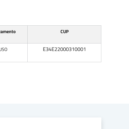
zamento
CUP
E34E22000310001
USO