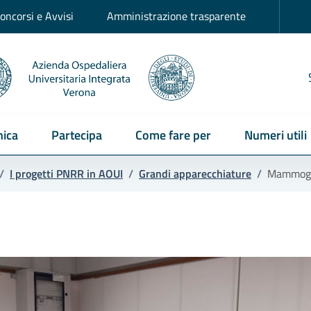
oncorsi e Avvisi
Amministrazione trasparente
ica
Partecipa
Come fare per
Numeri utili
/
I progetti PNRR in AOUI
/
Grandi apparecchiature
/
Mammogr