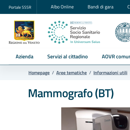
Albo Online
Bandi di gara
C
Portale SSSR
Azienda
Servizi al cittadino
AOVR comun
Homepage
/
Aree tematiche
/
Informazioni utili
Mammografo (BT)