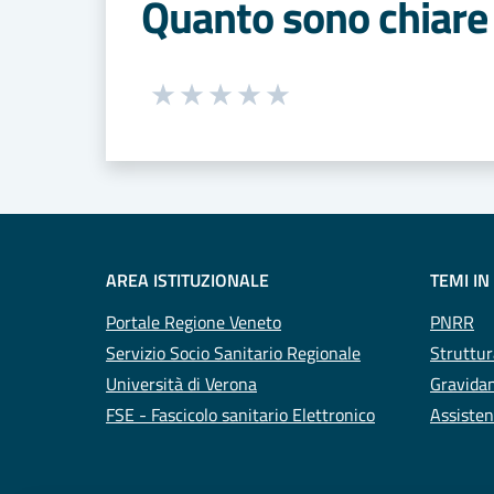
Quanto sono chiare 
Seleziona una valutazione da 1 a 5
Valuta 1 stelle su 5
Valuta 2 stelle su 5
Valuta 3 stelle su 5
Valuta 4 stelle su 5
Valuta 5 stelle su 5
AREA ISTITUZIONALE
TEMI IN
Portale Regione Veneto
PNRR
Servizio Socio Sanitario Regionale
Struttur
Università di Verona
Gravidan
FSE - Fascicolo sanitario Elettronico
Assisten