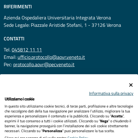
RIFERIMENTI
Azienda Ospedaliera Universitaria Integrata Verona
Sede Legale: Piazzale Aristide Stefani, 1 - 37126 Verona
CONTATTI
Tel.
045812 11 11
Email:
ufficio.protocollo@aovr.veneto.it
Pec:
protocollo.aovr@pecveneto.it
SEGUICI SU
Informativa sulla privacy
Utilizziamo i cookie
In questo sito utilizziamo cookie tecnici, di terze parti, profilazione e altre tecnologie
Privacy
che raccolgono dati della tua navigazione per analizzare l’utilizzo, migliorare la tua
esperienza e personalizzare il contenuto e la pubblicità. Cliccando su “
Accetta
”,
Accessibilità
esprimi il tuo consenso a tutti i cookie utilizzati. Cliccando su "
Nega
" o chiudendo il
banner, la navigazione proseguirà con l’installazione dei soli cookie strettamente
necessari. Cliccando su "
Personalizza
" puoi personalizzare la tua scelta.
Note legali
Clicca qui per saperne di più sulla nostra
Cookie Policy
.