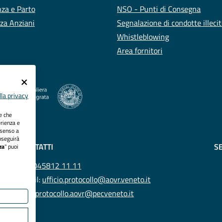
za e Parto
NSO - Punti di Consegna
za Anziani
Segnalazione di condotte illeci
Whistleblowing
Area fornitori
la privacy
ie che
erienza e
nsenso a
oseguirà
CONTATTI
SE
za
" puoi
Tel.
045812 11 11
Email:
ufficio.protocollo@aovr.veneto.it
Pec:
protocollo.aovr@pecveneto.it