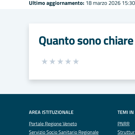
Ultimo aggiornamento:
18 marzo 2026 15:30
Quanto sono chiare 
Seleziona una valutazione da 1 a 5
Valuta 1 stelle su 5
Valuta 2 stelle su 5
Valuta 3 stelle su 5
Valuta 4 stelle su 5
Valuta 5 stelle su 5
AREA ISTITUZIONALE
TEMI IN
Portale Regione Veneto
PNRR
Servizio Socio Sanitario Regionale
Struttur