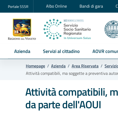
Albo Online
Bandi di gara
C
Portale SSSR
Azienda
Servizi al cittadino
AOVR comun
Homepage
/
Azienda
/
Area Riservata
/
Servizi
Attività compatibili, ma soggette a preventiva auto
Attività compatibili, 
da parte dell'AOUI