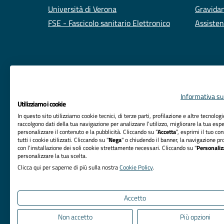
Università di Verona
Gravidan
FSE - Fascicolo sanitario Elettronico
Assisten
Informativa sul
Utilizziamo i cookie
In questo sito utilizziamo cookie tecnici, di terze parti, profilazione e altre tecnolog
raccolgono dati della tua navigazione per analizzare l’utilizzo, migliorare la tua esp
personalizzare il contenuto e la pubblicità. Cliccando su “
Accetta
”, esprimi il tuo co
tutti i cookie utilizzati. Cliccando su "
Nega
" o chiudendo il banner, la navigazione pr
RIFERIMENTI
con l’installazione dei soli cookie strettamente necessari. Cliccando su "
Personaliz
personalizzare la tua scelta.
Azienda Ospedaliera Universitaria Integrata Verona
Clicca qui per saperne di più sulla nostra
Cookie Policy
.
Sede Legale: Piazzale Aristide Stefani, 1 - 37126
Verona
Accetto
Non accetto
Più opzioni