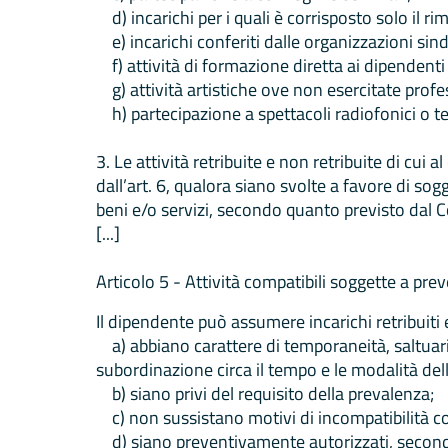
d) incarichi per i quali è corrisposto solo il ri
e) incarichi conferiti dalle organizzazioni sind
f) attività di formazione diretta ai dipendenti
g) attività artistiche ove non esercitate prof
h) partecipazione a spettacoli radiofonici o tele
3. Le attività retribuite e non retribuite di c
dall’art. 6, qualora siano svolte a favore di sogg
beni e/o servizi, secondo quanto previsto dal 
[...]
Articolo 5 - Attività compatibili soggette a pre
Il dipendente può assumere incarichi retribuiti e
a) abbiano carattere di temporaneità, saltuari
subordinazione circa il tempo e le modalità dell
b) siano privi del requisito della prevalenza;
c) non sussistano motivi di incompatibilità con 
d) siano preventivamente autorizzati, secondo