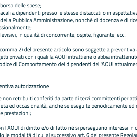
mborso delle spese;
acali a dipendenti presso le stesse distaccati o in aspettativa
 della Pubblica Amministrazione, nonché di docenza e di ricer
essionalmente;
visivi, in qualità di concorrente, ospite, figurante, ecc.
ui al comma 2) del presente articolo sono soggette a preventiv
etti privati con i quali la AOUI intrattiene o abbia intrattenut
Codice di Comportamento dei dipendenti dell'AOUI attualmen
ventiva autorizzazione
 non retribuiti conferiti da parte di terzi committenti per att
età ed occasionalità, anche se eseguite periodicamente ed es
e prestazioni;
l’AOUI di diritto e/o di fatto né si perseguano interessi in 
 le modalità di cui al successivo art. 6 del presente Regol