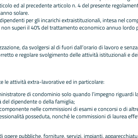
articolo ed al precedente articolo n. 4 del presente regolam
’anno solare.
pendenti per gli incarichi extraistituzionali, intesa nel com
 non superi il 40% del trattamento economico annuo lordo p
azione, da svolgersi al di fuori dall’orario di lavoro e senza 
retto e regolare svolgimento delle attività istituzionali e de
le attività extra-lavorative ed in particolare:
mministratore di condominio solo quando l’impegno riguardi l
à del dipendente o della famiglia;
ale componente nelle commissioni di esami e concorsi o di al
fessionalità posseduta, nonché le commissioni di laurea effet
i opere pubbliche, forniture, servizi, impianti, apparecchiatur