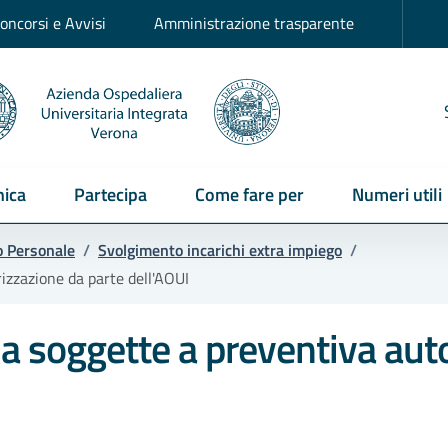
oncorsi e Avvisi
Amministrazione trasparente
ica
Partecipa
Come fare per
Numeri utili
o Personale
/
Svolgimento incarichi extra impiego
/
rizzazione da parte dell'AOUI
ma soggette a preventiva aut