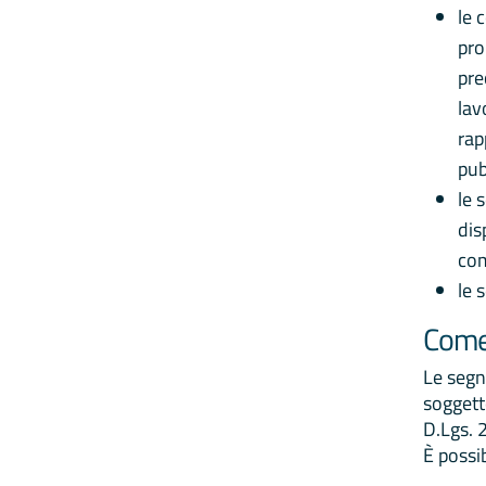
le 
pro
pre
lav
rap
pub
le 
dis
com
le 
Come 
Le segn
soggett
D.Lgs. 
È possi