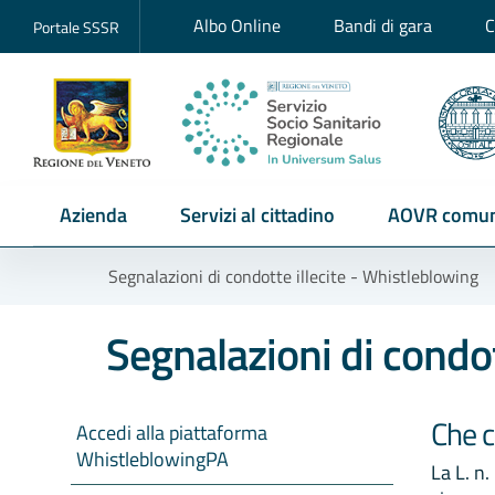
Albo Online
Bandi di gara
C
Portale SSSR
Azienda
Servizi al cittadino
AOVR comun
Segnalazioni di condotte illecite - Whistleblowing
Segnalazioni di condot
Che c
Accedi alla piattaforma
WhistleblowingPA
La L. n.