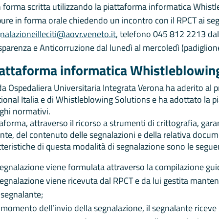
n forma scritta utilizzando la piattaforma informatica Whist
ure in forma orale chiedendo un incontro con il RPCT ai segu
nalazioneilleciti@aovr.veneto.it
, telefono 045 812 2213 dal 
sparenza e Anticorruzione dal lunedì al mercoledì (padiglione
iattaforma informatica Whistleblowin
da Ospedaliera Universitaria Integrata Verona ha aderito al
tional Italia e di Whistleblowing Solutions e ha adottato la 
ighi normativi.
aforma, attraverso il ricorso a strumenti di crittografia, garan
nte, del contenuto delle segnalazioni e della relativa docu
tteristiche di questa modalità di segnalazione sono le seguen
segnalazione viene formulata attraverso la compilazione gui
segnalazione viene ricevuta dal RPCT e da lui gestita manten
 segnalante;
 momento dell’invio della segnalazione, il segnalante riceve