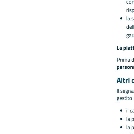
con
ris
la 
del
gar
La piat
Prima d
persona
Altri
Il segna
gestito
il 
la 
la 