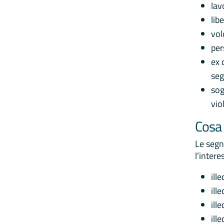
lav
lib
vol
per
ex 
seg
sog
vio
Cosa 
Le segn
l’intere
ill
ille
ille
ille