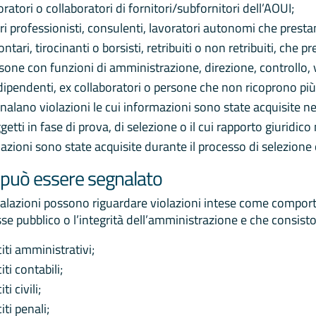
oratori o collaboratori di fornitori/subfornitori dell’AOUI;
eri professionisti, consulenti, lavoratori autonomi che presta
ontari, tirocinanti o borsisti, retribuiti o non retribuiti, che 
sone con funzioni di amministrazione, direzione, controllo,
dipendenti, ex collaboratori o persone che non ricoprono più
nalano violazioni le cui informazioni sono state acquisite ne
getti in fase di prova, di selezione o il cui rapporto giuridico
lazioni sono state acquisite durante il processo di selezione o
può essere segnalato
alazioni possono riguardare violazioni intese come comport
sse pubblico o l’integrità dell’amministrazione e che consisto
eciti amministrativi;
citi contabili;
citi civili;
citi penali;