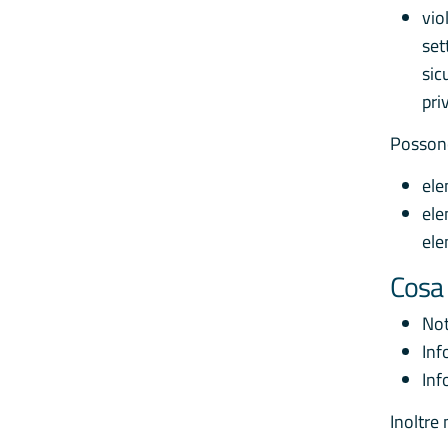
vio
set
sic
pri
Possono
ele
ele
ele
Cosa 
Not
Inf
Inf
Inoltre