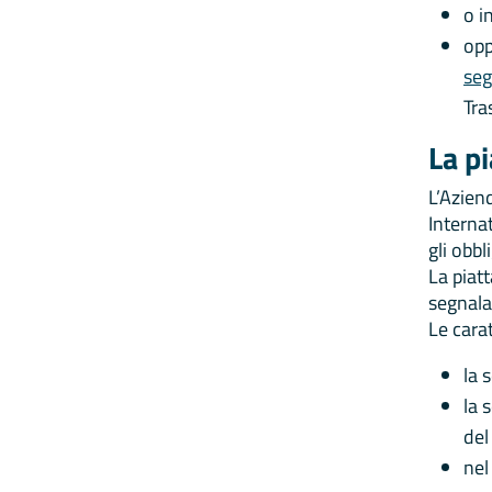
o i
opp
seg
Tra
La p
L’Azien
Interna
gli obbl
La piatt
segnala
Le cara
la 
la 
del
nel