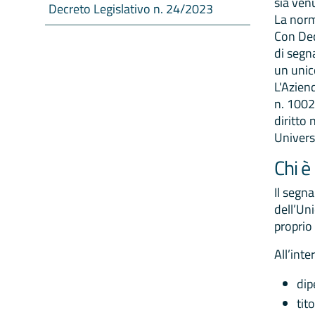
sia ven
Decreto Legislativo n. 24/2023
La norm
Con Dec
di segna
un unic
L'Azien
n. 1002
diritto
Univers
Chi è
Il segn
dell’Un
proprio 
All’int
dip
tit