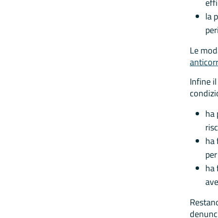
eff
la 
per
Le modal
anticor
Infine 
condizi
ha 
ris
ha 
per
ha 
ave
Restano 
denuncia