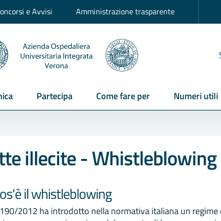
oncorsi e Avvisi
Amministrazione trasparente
ica
Partecipa
Come fare per
Numeri utili
te illecite - Whistleblowing
os'è il whistleblowing
 190/2012 ha introdotto nella normativa italiana un regime di 