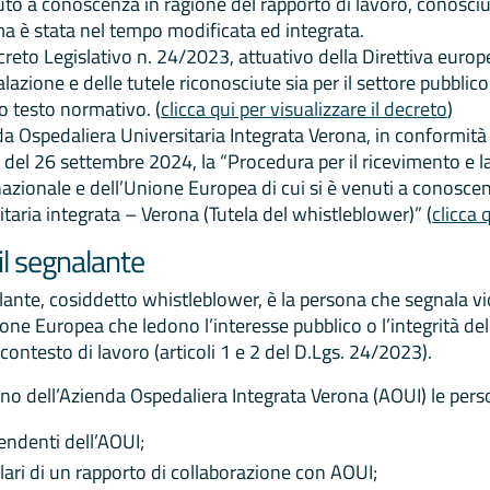
uto a conoscenza in ragione del rapporto di lavoro, conosciu
a è stata nel tempo modificata ed integrata.
reto Legislativo n. 24/2023, attuativo della Direttiva europe
lazione e delle tutele riconosciute sia per il settore pubblico 
o testo normativo. (
clicca qui per visualizzare il decreto
)
da Ospedaliera Universitaria Integrata Verona, in conformità 
 del 26 settembre 2024, la “Procedura per il ricevimento e la
 nazionale e dell’Unione Europea di cui si è venuti a conosce
itaria integrata – Verona (Tutela del whistleblower)” (
clicca 
 il segnalante
alante, cosiddetto whistleblower, è la persona che segnala vi
ione Europea che ledono l’interesse pubblico o l’integrità de
contesto di lavoro (articoli 1 e 2 del D.Lgs. 24/2023).
erno dell’Azienda Ospedaliera Integrata Verona (AOUI) le pe
endenti dell’AOUI;
olari di un rapporto di collaborazione con AOUI;