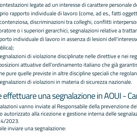
contestazioni legate ad un interesse di carattere personale 
prio rapporto individuale di lavoro (come, ad es., fatti ogget
contenziosa, discriminazioni tra colleghi, conflitti interpers
oratore o i superiori gerarchici, segnalazioni relative a tratta
porto individuale di lavoro in assenza di lesioni dell’interes
blica);
segnalazioni di violazione disciplinate nelle direttive e nei 
posizioni attuative dell’ordinamento italiano che già garant
e pure quelle previste in altre discipline speciali che regola
segnalazioni di violazioni in materia di sicurezza nazionale.
effettuare una segnalazione in AOUI - Ca
alazioni vanno inviate al Responsabile della prevenzione del
o autorizzato alla ricezione e gestione interna delle segnala
24/2023.
bile inviare una segnalazione: