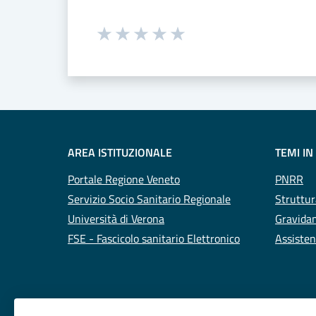
Seleziona una valutazione da 1 a 5
Valuta 1 stelle su 5
Valuta 2 stelle su 5
Valuta 3 stelle su 5
Valuta 4 stelle su 5
Valuta 5 stelle su 5
AREA ISTITUZIONALE
TEMI IN
Portale Regione Veneto
PNRR
Servizio Socio Sanitario Regionale
Struttur
Università di Verona
Gravidan
FSE - Fascicolo sanitario Elettronico
Assisten