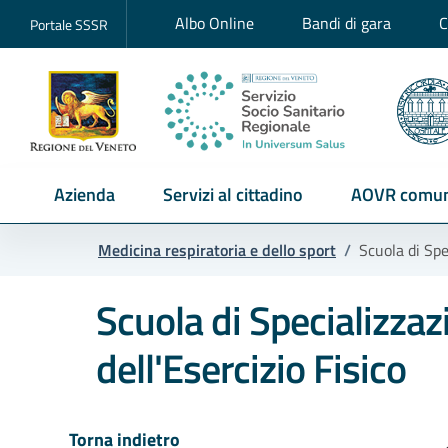
Albo Online
Bandi di gara
C
Portale SSSR
Azienda
Servizi al cittadino
AOVR comun
Medicina respiratoria e dello sport
/
Scuola di Spe
Scuola di Specializzaz
dell'Esercizio Fisico
Torna indietro